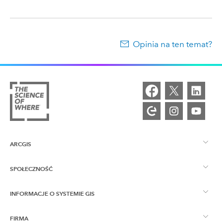
Opinia na ten temat?
ARCGIS
SPOŁECZNOŚĆ
ArcGIS — przegląd
INFORMACJE O SYSTEMIE GIS
Społeczność Esri
Tworzenie map
FIRMA
Co to jest GIS?