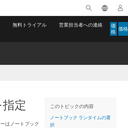
注目のトレーニング
注目の製品
注目のストーリー
注目
GIS について
イノベーションへの取り
組み
ス
無料トライアル
営業担当者への連絡
価
価格
合わせ
GIS とは
格
スのアクセ
の実践
人工知能 (AI)
地理学的アプローチ
ロケーション インテリ
ジェンス
 更
デジタル トランスフォ
空間データ サイエンス: 解析を進化さ
ArcGIS Pro の概要
マップがライフラインとなるとき
The
ーメーション
品、開発
せる
ArcGIS Pro は、Esri の世界をリードする
2024 年にブラジルで発生した歴史的な洪水
著: J
ー
デジタル ツイン
GIS デスクトップ アプリケーションであ
の際、GIS 技術を専門とする企業である
このインストラクター主導型のコースで
本書
ンド
り、マッピング、解析、データ管理に用い
Codex は、30 日間で 17 件の緊急洪水アプ
を指定
は、データのパターンや関係性を明らかに
かつ
られています。 技術がどのようなものかを
リケーションを構築し、重要な救助活動を
このトピックの内容
するために使用される空間統計技術を探索
解決
確認したり、ハンズオンのインタラクティ
実現しました。
し、複雑な問題を解決する知見を引き出し
らか
ブ マップを試したり、製品の機能を調べた
ノートブック ランタイムの選
ます。
ストーリーを読む
ーはノートブック
り、無料トライアルを開始したりします。
択
本書