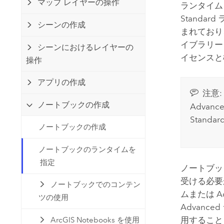
マップ レイヤーの操作
開発者向けテクノロジー
ランタイム
自然資源
マッピング &amp; 空間解析アプリ
Standar
シーンの作成
ケーションの構築
まれており、
イブラリー
すべての業種
シーンにおけるレイヤーの
イセンスと
操作
すべてのプロダクト
アプリの作成
注意:
ノートブックの作成
Adva
Stan
ノートブックの作成
ノートブックのランタイムを
指定
ノートブッ
受ける必要
ノートブックでのコンテン
ムまたは 
ツの使用
Advanc
用すること
ArcGIS Notebooks を使用