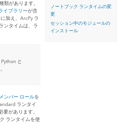
コースを探索
の種類があります。
ArcGIS Pro の詳細
ノートブック ランタイムの変
ライブラリー
が含
更
リーに加え、
ArcPy
ラ
セッション中のモジュールの
ランタイムは、ラ
インストール
r Python
と
す。
メンバー ロール
を
dard ランタイ
る必要があります。
ブック ランタイムを使