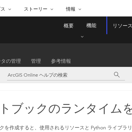
注目のイニシアティブ
ビス
ストーリー
情報
能
ESRI ストーリー
セルフサービス
ESRI について
ARCGIS の購入
ESRI に連絡
機能
概要
リソー
 サービス
織
ッピング
WhereNext Magazine
優れた地理空間情報活用へ
Esri について
ユーザー タイプ
ArcUser
サポートに問い
ータを空間的に表示および理解
エグゼクティブレベルのニ
の道
ArcGIS へのロールベー
ArcGIS ユーザー向け
ト
全
Esri のプログラムと取り組み
ュースと洞察
ス
的な技術リソース
析
Esri Community
ス
イベント
置情報を分析に活用
Esri ブログ
Esri ストア
ArcNews
ータの管理
管理
参考情報
ArcGIS ブログ
実世界のグローバルな GIS
Esri の ArcGIS 製品
業界ニュースと ArcGIS
体
パートナー
ータ管理
技術革新
新情報
ドキュメント
間データの統合、編集、共有
購入方法
な開発
採用情報
インフラストラクチャ管理
Esri と The Science of Where
Esri 製品、パートナー製
ArcWatch
My Esri
GIS を活用して、最新の強靱で持続可能な未
メディアおよびアナリスト関
のポッドキャスト
者サブスクリプション
地理空間に関するニュ
来を創ります。 計画と運用に対する地理学
すべての機能
係者の方へ
ビジネスおよびテクノロジ
ス、見解、およびトレ
的アプローチは、インフラストラクチャ プ
トブックのランタイム
ロジェクトが周囲の環境とどのように関連
ー リーダーの声
しているかをリーダーが理解するのに役立
ちます。
Esri に連絡
クを作成すると、使用されるリソースと
Python
ライブラリ
すべてのストーリー
インフラストラクチャ管理の探索