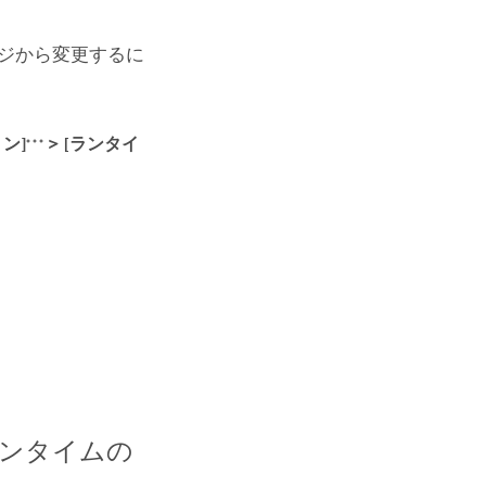
ージから変更するに
ン]
>
[ランタイ
ランタイムの