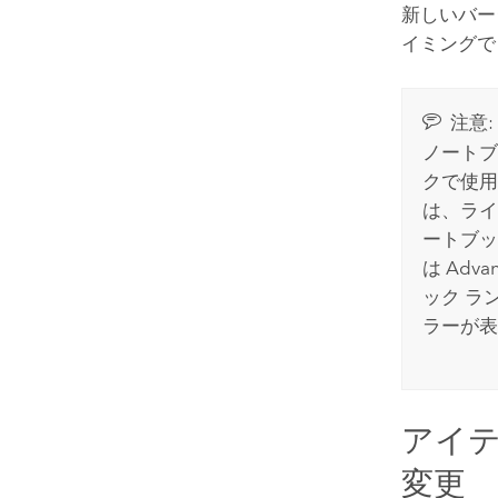
新しいバー
イミングで
注意:
ノートブ
クで使用
は、ライ
ートブッ
は Adv
ック ラ
ラーが表
アイテ
変更