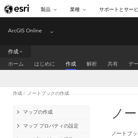
製品
業種
サポートとサー
ARCGIS
業種
サポートとサービス
機
ArcGIS Online
ArcGIS の概要
建築・工業技術・建設
プロフェッショナル
非営利組
マ
Menu
Esri のエンタープライズ地理空間
コンサル
デ
テクニカル サポー
市民の安
プラットフォーム
作成
ビジネス
解
トレーニング
サイエン
ArcGIS Online
位
ホーム
はじめに
作成
解析
共有
デ
自然保護
完全な SaaS マッピング プラット
地方自治
デ
フォーム
教育機関
空
持続可能
ArcGIS Pro
公共エネルギー
作成
ノートブックの作成
電気通信
世界有数の GIS ソフトウェア
施設管理
ノー
交通機関
ArcGIS Enterprise
マップの作成
保健福祉サービス
GIS とマッピングの基本的なシス
水道
マップ プロパティの設定
テム
中央政府
ノートブッ