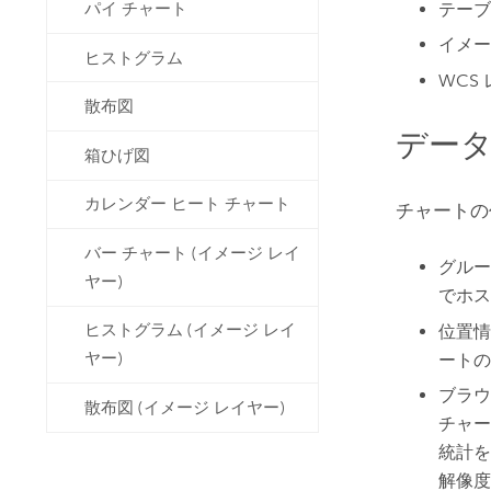
テーブ
パイ チャート
イメー
ヒストグラム
WCS
散布図
デー
箱ひげ図
カレンダー ヒート チャート
チャートの
バー チャート (イメージ レイ
グルー
ヤー)
でホス
ヒストグラム (イメージ レイ
位置情
ヤー)
ートの
ブラウ
散布図 (イメージ レイヤー)
チャー
統計を
解像度