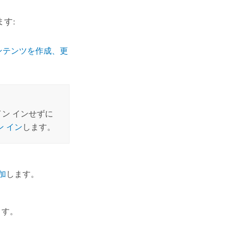
す:
ンテンツを作成、更
ン インせずに
ン イン
します。
加
します。
ます。