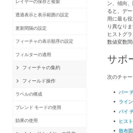
レイヤーの保存と複製
開発者向けテクノロジー
ン、傾向、
自然資源
マッピング &amp; 空間解析アプリ
ると、デー
透過表示と表示範囲の設定
ケーションの構築
用に最も役
り異なりま
すべての業種
更新間隔の設定
ヒストグラ
すべてのプロダクト
フィーチャの表示順序の設定
数値変数間
フィルターの適用
サポ
フィーチャの集約
次のチャー
フィールド操作
バー 
ラベルの構成
ライン
ブレンド モードの使用
パイ 
効果の使用
ヒスト
散布図