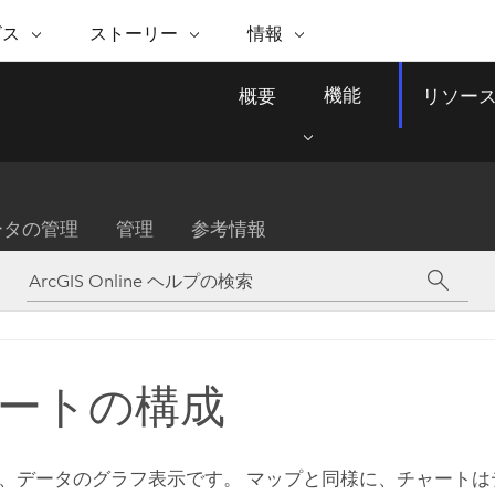
注目のイニシアティブ
ビス
ストーリー
情報
能
ESRI ストーリー
セルフサービス
ESRI について
ARCGIS の購入
ESRI に連絡
機能
概要
リソー
 サービス
織
ッピング
WhereNext Magazine
優れた地理空間情報活用へ
Esri について
ユーザー タイプ
ArcUser
サポートに問い
ータを空間的に表示および理解
エグゼクティブレベルのニ
の道
ArcGIS へのロールベー
ArcGIS ユーザー向け
ト
全
Esri のプログラムと取り組み
ュースと洞察
ス
的な技術リソース
析
Esri Community
ス
イベント
置情報を分析に活用
Esri ブログ
Esri ストア
ArcNews
ータの管理
管理
参考情報
ArcGIS ブログ
実世界のグローバルな GIS
Esri の ArcGIS 製品
業界ニュースと ArcGIS
体
パートナー
ータ管理
技術革新
新情報
ドキュメント
間データの統合、編集、共有
購入方法
な開発
採用情報
インフラストラクチャ管理
Esri と The Science of Where
Esri 製品、パートナー製
ArcWatch
My Esri
GIS を活用して、最新の強靱で持続可能な未
メディアおよびアナリスト関
のポッドキャスト
者サブスクリプション
地理空間に関するニュ
来を創ります。 計画と運用に対する地理学
すべての機能
係者の方へ
ビジネスおよびテクノロジ
ス、見解、およびトレ
的アプローチは、インフラストラクチャ プ
ートの構成
ロジェクトが周囲の環境とどのように関連
ー リーダーの声
しているかをリーダーが理解するのに役立
ちます。
Esri に連絡
、データのグラフ表示です。 マップと同様に、チャートは
すべてのストーリー
インフラストラクチャ管理の探索