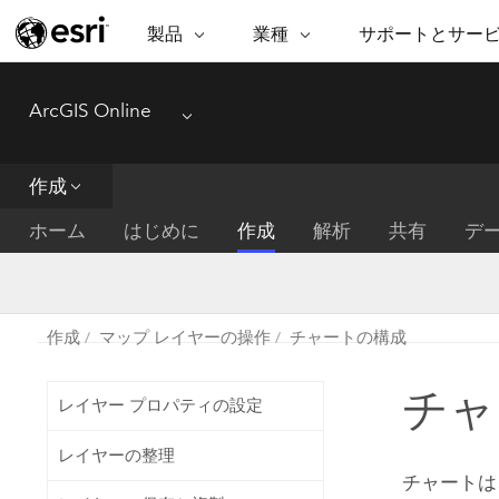
製品
業種
サポートとサー
ARCGIS
業種
サポートとサービス
機
ArcGIS Online
ArcGIS の概要
建築・工業技術・建設
プロフェッショナル
非営利組
マ
Menu
Esri のエンタープライズ地理空間
コンサル
デ
テクニカル サポー
市民の安
プラットフォーム
作成
ビジネス
解
トレーニング
サイエン
ArcGIS Online
位
ホーム
はじめに
作成
解析
共有
デ
自然保護
完全な SaaS マッピング プラット
地方自治
デ
フォーム
教育機関
空
持続可能
ArcGIS Pro
公共エネルギー
作成
マップ レイヤーの操作
チャートの構成
電気通信
世界有数の GIS ソフトウェア
施設管理
チャ
交通機関
ArcGIS Enterprise
レイヤー プロパティの設定
保健福祉サービス
GIS とマッピングの基本的なシス
水道
レイヤーの整理
テム
中央政府
チャートは