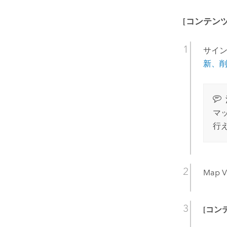
[コンテンツ
サイン
新、
マ
行
Map V
[コン