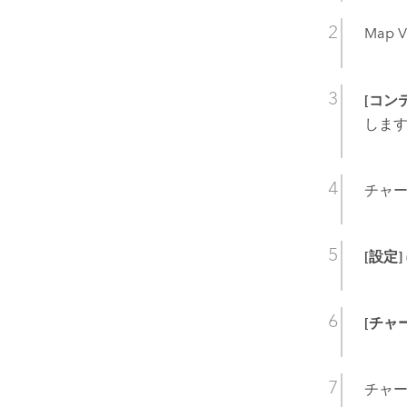
Map V
[コン
しま
チャ
[設定]
[チャ
チャー