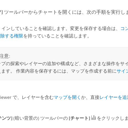
]
ツールバーからチャートを開くには、次の手順を実行しま
 インしていることを確認します。変更を保存する場合は、
コ
削除する権限
を持っていることを確認します。
注意:
ップの探索やレイヤーの追加や構成など、さまざまな操作をサイ
えます。 作業内容を保存するには、マップを作成する前に
サイ
iewer
で、レイヤーを含む
マップを開く
か、直接
レイヤーを追
テンツ]
(暗い背景の) ツールバーの
[チャート]
をクリックし