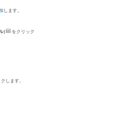
加
します。
ル]
をクリック
ックします。