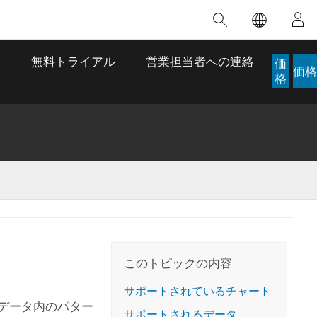
注目のトレーニング
注目の製品
注目のストーリー
注目
GIS について
イノベーションへの取り
組み
ス
無料トライアル
営業担当者への連絡
価
価格
合わせ
GIS とは
格
スのアクセ
の実践
人工知能 (AI)
地理学的アプローチ
ロケーション インテリ
ジェンス
 更
デジタル トランスフォ
空間データ サイエンス: 解析を進化さ
ArcGIS Pro の概要
マップがライフラインとなるとき
The
ーメーション
品、開発
せる
ArcGIS Pro は、Esri の世界をリードする
2024 年にブラジルで発生した歴史的な洪水
著: J
ー
デジタル ツイン
GIS デスクトップ アプリケーションであ
の際、GIS 技術を専門とする企業である
このインストラクター主導型のコースで
本書
ンド
り、マッピング、解析、データ管理に用い
Codex は、30 日間で 17 件の緊急洪水アプ
は、データのパターンや関係性を明らかに
かつ
られています。 技術がどのようなものかを
リケーションを構築し、重要な救助活動を
このトピックの内容
するために使用される空間統計技術を探索
解決
確認したり、ハンズオンのインタラクティ
実現しました。
し、複雑な問題を解決する知見を引き出し
らか
ブ マップを試したり、製品の機能を調べた
サポートされているチャート
ます。
ストーリーを読む
データ内のパター
り、無料トライアルを開始したりします。
本書
サポートされるデータ