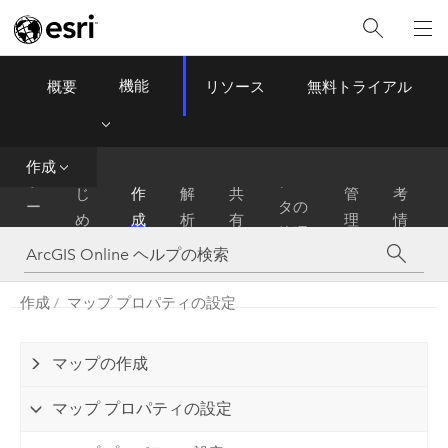
機能
概要
リソース
無料トライアル
ArcGIS Online
Menu
作成
は
参
ホ
デー
じ
作
解
共
管
考
ー
タの
め
成
析
有
理
情
ム
管理
に
報
作成
マップ プロパティの設定
マップの作成
マップ プロパティの設定