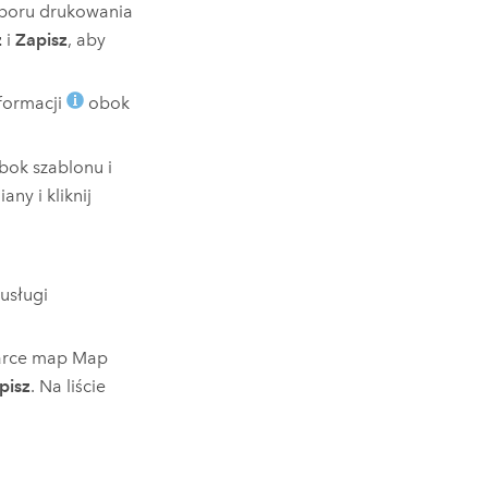
yboru drukowania
z
i
Zapisz
, aby
nformacji
obok
ok szablonu i
any i kliknij
usługi
darce map
Map
pisz
. Na liście