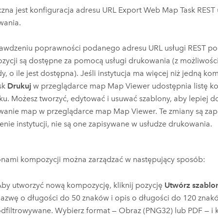
zna jest konfiguracja adresu URL Export Web Map Task REST 
wania.
rawdzeniu poprawności podanego adresu URL usługi REST po
zycji są dostępne za pomocą usługi drukowania (z możliwoś
y, o ile jest dostępna). Jeśli instytucja ma więcej niż jedną k
sk
Drukuj
w przeglądarce map
Map Viewer
udostępnia listę k
u. Możesz tworzyć, edytować i usuwać szablony, aby lepiej 
wanie map w przeglądarce map
Map Viewer
. Te zmiany są za
enie instytucji, nie są one zapisywane w usłudze drukowania.
onami kompozycji można zarządzać w następujący sposób:
by utworzyć nową kompozycję, kliknij pozycję
Utwórz szablo
azwę o długości do 50 znaków i opis o długości do 120 znaków
dfiltrowywane. Wybierz format — Obraz (PNG32) lub PDF — i