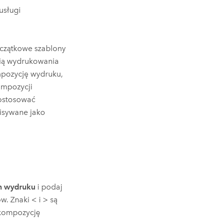
usługi
czątkowe szablony
cią wydrukowania
ompozycję wydruku,
ompozycji
dostosować
pisywane jako
n wydruku
i podaj
. Znaki < i > są
 kompozycję