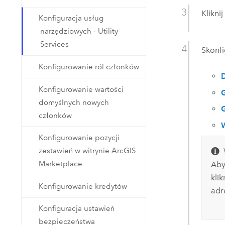
Klikni
Konfiguracja usług
narzędziowych - Utility
Services
Skonfi
Konfigurowanie ról członków
Konfigurowanie wartości
domyślnych nowych
członków
W
Konfigurowanie pozycji
zestawień w witrynie ArcGIS
Marketplace
Aby
klik
Konfigurowanie kredytów
adr
Konfiguracja ustawień
bezpieczeństwa