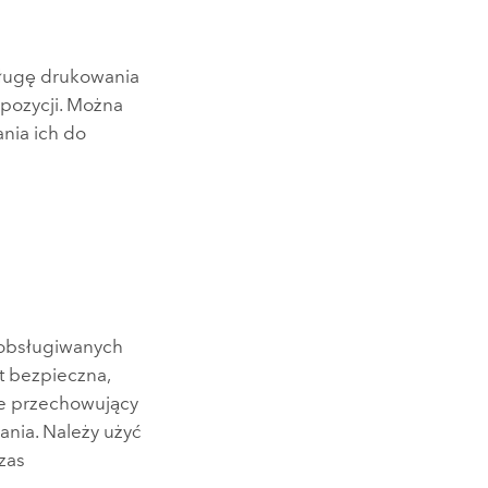
ługę drukowania
ozycji. Można
nia ich do
 obsługiwanych
t bezpieczna,
e
przechowujący
nia. Należy użyć
zas