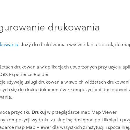
gurowanie drukowania
ukowania
służy do drukowania i wyświetlania podglądu ma
etach drukowania w aplikacjach utworzonych przy użyciu aplik
GIS Experience Builder
cje używają usługi drukowania w swoich widżetach drukowani
cych się do druku dokumentów z kompozycjami dostępnymi w
wania.
mocą przycisku
Drukuj
w przeglądarce map
Map Viewer
ny kompozycji wydruku z usługi są dostępne po kliknięciu prz
lądarce map
Map Viewer
dla wszystkich z instytucji i spoza niej