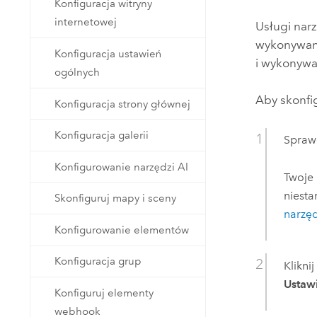
Administracja centralna
Konfiguracja witryny
map
internetowej
Usługi nar
Zasoby naturalne
Technologia Developer
wykonywani
Konfiguracja ustawień
Tworzenie aplikacji do analizy
i wykonywa
ogólnych
przestrzennej i tworzenia map
Wszystkie branże
Aby skonfi
Konfiguracja strony głównej
Wszystkie produkty
Konfiguracja galerii
Sprawd
Konfigurowanie narzędzi AI
Twoje
niest
Skonfiguruj mapy i sceny
narzę
Konfigurowanie elementów
Konfiguracja grup
Klikni
Ustaw
Konfiguruj elementy
webhook