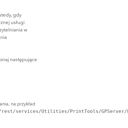
wtedy, gdy
znej usługi
ytelniania w
ania
onaj następujące
ania, na przykład
/rest/services/Utilities/PrintTools/GPServer/