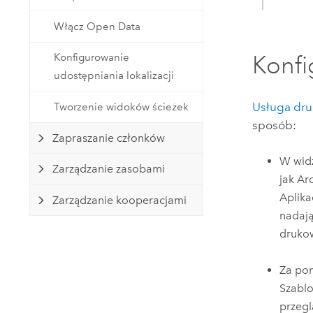
Włącz Open Data
Konfi
Konfigurowanie
udostępniania lokalizacji
Usługa dr
Tworzenie widoków ścieżek
sposób:
Zapraszanie członków
W widż
Zarządzanie zasobami
jak
Arc
Aplika
Zarządzanie kooperacjami
nadają
druko
Za po
Szablo
przeg