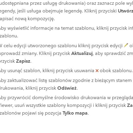
udostępniana przez usługę drukowania) oraz zaznacz pole w
egendy, jeśli usługa obejmuje legendę. Kliknij przyciski
Utwór
apisać nową kompozycję.
by wyświetlić informacje na temat szablonu, kliknij przycisk i
zablonu.
 celu edycji utworzonego szablonu kliknij przycisk edycji
ob
prowadź zmiany. Kliknij przycisk
Aktualizuj
, aby sprawdzić zmi
rzycisk
Zapisz
.
by usunąć szablon, kliknij przycisk usuwania
obok szablonu.
by zaktualizować listę szablonów zgodnie z bieżącym stanem 
rukowania, kliknij przycisk
Odśwież
.
by przywrócić domyślne środowisko drukowania w przeglą
iewer
, usuń wszystkie szablony kompozycji i kliknij przycisk
Za
zablonów pojawi się pozycja
Tylko mapa
.