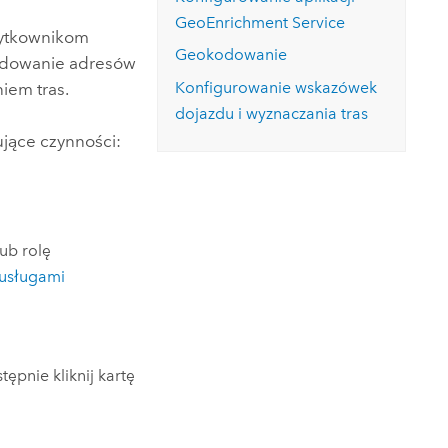
rozpocznij bezpłatny okres próbny.
GeoEnrichment Service
Poznaj kurs
Pr
użytkownikom
Eksploruj aplikację ArcGIS Pro
Geokodowanie
kodowanie adresów
Konfigurowanie wskazówek
iem tras.
dojazdu i wyznaczania tras
ujące czynności:
ub rolę
 usługami
tępnie kliknij kartę