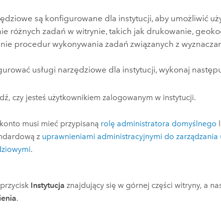
zędziowe są konfigurowane dla instytucji, aby umożliwić 
e różnych zadań w witrynie, takich jak drukowanie, geo
Wszystkie narracje
nie procedur wykonywania zadań związanych z wyznaczan
gurować usługi narzędziowe dla instytucji, wykonaj następ
ź, czy jesteś użytkownikiem zalogowanym w instytucji.
 konto musi mieć przypisaną
rolę administratora domyślnego
l
andardową z
uprawnieniami administracyjnymi do zarządzania
dziowymi
.
j przycisk
Instytucja
znajdujący się w górnej części witryny, a nas
ienia
.