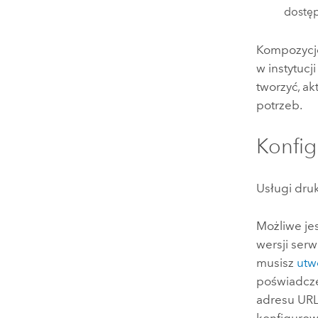
dostęp
Kompozycje
w instytucj
tworzyć, a
potrzeb.
Konfig
Usługi dru
Możliwe je
wersji ser
musisz
utw
poświadcze
adresu URL
konfigurow