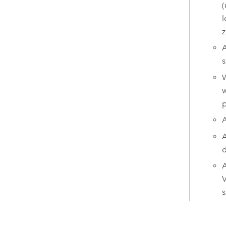
(
l
z
A
s
W
w
p
A
A
d
A
V
s