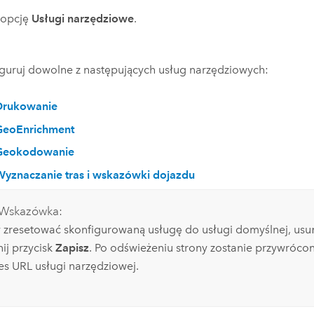
j opcję
Usługi narzędziowe
.
guruj dowolne z następujących usług narzędziowych:
Drukowanie
GeoEnrichment
Geokodowanie
yznaczanie tras i wskazówki dojazdu
Wskazówka:
 zresetować skonfigurowaną usługę do usługi domyślnej, usuń
nij przycisk
Zapisz
. Po odświeżeniu strony zostanie przywróco
es URL usługi narzędziowej.