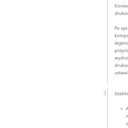
Koniec
druko
Po sp
kompo
legend
przyci
wydruk
druko
ustawi
Szabl
A
n
o