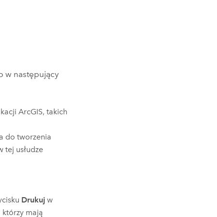
p w następujący
acji ArcGIS, takich
a do tworzenia
 tej usłudze
ycisku
Drukuj
w
, którzy mają