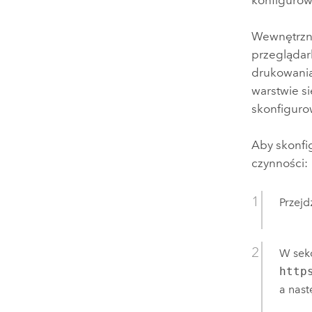
Wewnętrzne
przegląda
drukowania
warstwie si
skonfigurow
Aby skonfi
czynności:
Przejd
W sek
http
a nast