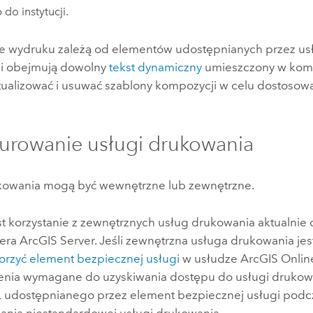
 do instytucji.
 wydruku zależą od elementów udostępnianych przez us
i i obejmują dowolny
tekst dynamiczny
umieszczony w komp
ktualizować i usuwać szablony kompozycji w celu dostosowa
urowanie usługi drukowania
kowania mogą być wewnętrzne lub zewnętrzne.
st korzystanie z zewnętrznych usług drukowania aktualnie
wera
ArcGIS Server
. Jeśli zewnętrzna usługa drukowania jes
orzyć element bezpiecznej usługi
w usłudze
ArcGIS Onlin
nia wymagane do uzyskiwania dostępu do usługi drukowa
 udostępnianego przez element bezpiecznej usługi podc
ania niestandardowej usługi drukowania.