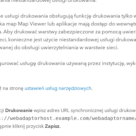
 usługi drukowania obsługują funkcję drukowania tylko 
rka map
Map Viewer
lub aplikacje mają dostęp do wewnętr
. Aby drukować warstwy zabezpieczone za pomocą uwierz
eci, konieczne jest użycie niestandardowej usługi drukow
anej do obsługi uwierzytelniania w warstwie sieci.
gurować usługę drukowania używaną przez instytucję, wyk
ź na stronę
ustawień usług narzędziowych
.
cji
Drukowanie
wpisz adres URL synchronicznej usługi drukow
s://webadaptorhost.example.com/webadaptorname
ępnie kliknij przycisk
Zapisz
.