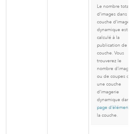
Le nombre total
d’images dans u
couche d’imageri
dynamique est
calculé à la
publication de la
couche. Vous
trouverez le
nombre d’images
ou de coupes da
une couche
d’imagerie
dynamique dans 
page d’élément
d
la couche.