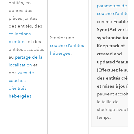
entités, en
paramètres de la
dehors des
couche d’entités
,
pièces jointes
Enable
comme
des entités, des
Sync (Activer la
collections
synchronisation)
e
Stocker une
d’entités
et des
Keep track of
couche d’entités
entités associées
hébergée
.
created and
au
partage de la
updated features
localisation
et
(Effectuez le suivi
des
vues de
des entités créée
couches
et mises à jour)
,
d’entités
peuvent accroître
hébergées
.
la taille de
stockage avec le
temps.