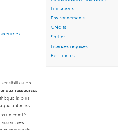
essai gratuit.
Lire le récit
Explorer ce cours
es et
Limitations
Découvrir ArcGIS Pro
 de
Environnements
Crédits
l
ressources
Sorties
Licences requises
Ressources
sensibilisation
ouer aux ressources
othèque la plus
haque antenne.
ans un comté
laissant ses
eaux centres de