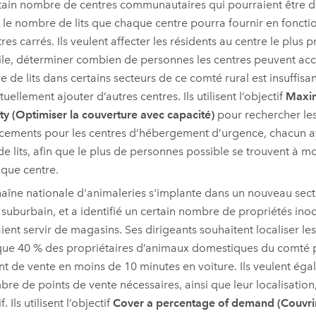
tain nombre de centres communautaires qui pourraient être dis
 le nombre de lits que chaque centre pourra fournir en fonctio
res carrés. Ils veulent affecter les résidents au centre le plus 
le, déterminer combien de personnes les centres peuvent accuei
 de lits dans certains secteurs de ce comté rural est insuffisan
uellement ajouter d’autres centres. Ils utilisent l’objectif
Maxim
ty (Optimiser la couverture avec capacité)
pour rechercher les
ements pour les centres d’hébergement d’urgence, chacun 
 de lits, afin que le plus de personnes possible se trouvent à m
que centre.
aîne nationale d'animaleries s'implante dans un nouveau sect
suburbain, et a identifié un certain nombre de propriétés ino
ient servir de magasins. Ses dirigeants souhaitent localiser le
que 40 % des propriétaires d’animaux domestiques du comté 
nt de vente en moins de 10 minutes en voiture. Ils veulent ég
bre de points de vente nécessaires, ainsi que leur localisation
f. Ils utilisent l’objectif
Cover a percentage of demand (Couvri