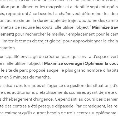
bution pour alimenter les magasins et a identifié sept entrepôts
és, répondront à ce besoin. La chaîne veut déterminer les deu
ront au maximum la durée totale de trajet quotidien des camion
mettra de réduire les coûts. Elle utilise l’objectif
Minimize trave
cement)
pour rechercher le meilleur emplacement pour le cent
e limiter le temps de trajet global pour approvisionner la cha
entation.
nicipalité envisage de créer un parc qui servira d’espace vert
rs. Elle utilise l’objectif
Maximize coverage (Optimiser la couv
r le site de parc proposé auquel le plus grand nombre d’habitan
r en 5 minutes de marche.
la saison des tornades et l'agence de gestion des situations 
fié des auditoriums d'établissements scolaires ayant déjà été 
s d'hébergement d'urgence. Cependant, au cours des dernièr
té des centres a été presque dépassée. Par conséquent, les r
ce estiment qu'ils auront besoin de trois centres supplémentaire