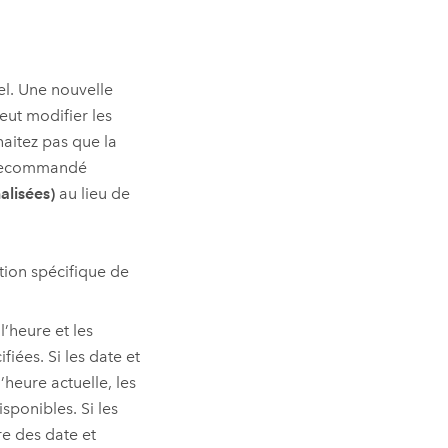
el. Une nouvelle
eut modifier les
haitez pas que la
t recommandé
alisées)
au lieu de
tion spécifique de
 l’heure et les
fiées. Si les date et
heure actuelle, les
isponibles. Si les
e des date et