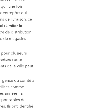
 qui, une fois
x entrepôts qui
s de livraison, ce
l (Limiter le
re de distribution
îne de magasins
 pour plusieurs
erture)
pour
ts de la ville peut
d'urgence du comté a
utilisés comme
es années, la
esponsables de
s. Ils ont identifié