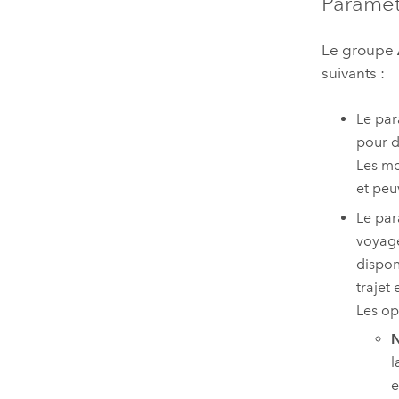
Paramèt
Le groupe
suivants :
Le pa
pour d
Les mo
et peu
Le pa
voyage
dispon
trajet
Les op
N
l
e