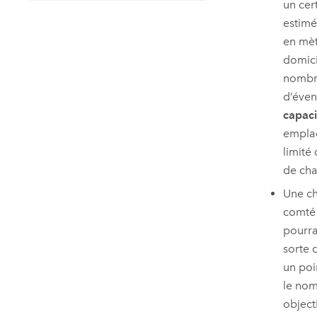
un cer
estimé
en mèt
domici
nombre
d’évent
capaci
emplac
limité
de cha
Une ch
comté 
pourra
sorte 
un poi
le nom
objecti