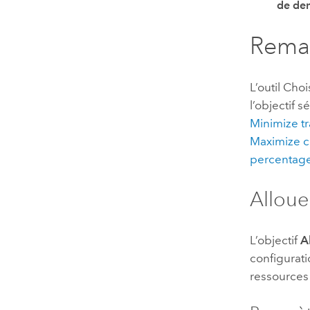
de de
Remar
L’outil Cho
l’objectif s
Minimize tr
Maximize c
percentage
Alloue
L’objectif
A
configurati
ressources 