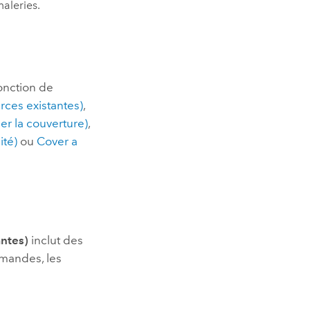
aleries.
fonction de
urces existantes)
,
r la couverture)
,
ité)
ou
Cover a
antes)
inclut des
emandes, les