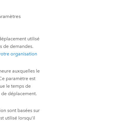
aramètres
éplacement utilisé
nts de demandes.
votre organisation
’heure auxquelles le
Ce paramètre est
que le temps de
se de déplacement.
tion sont basées sur
t utilisé lorsqu’il