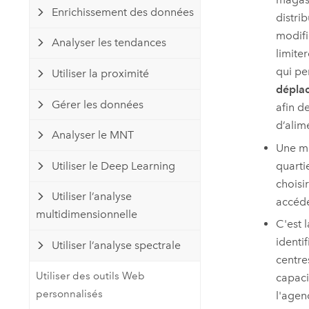
Enrichissement des données
distri
modifi
Analyser les tendances
limite
qui per
Utiliser la proximité
dépla
Gérer les données
afin d
d’alim
Analyser le MNT
Une mu
Utiliser le Deep Learning
quartie
choisi
Utiliser l’analyse
accéde
multidimensionnelle
C'est 
identi
Utiliser l’analyse spectrale
centre
Utiliser des outils Web
capaci
personnalisés
l'agen