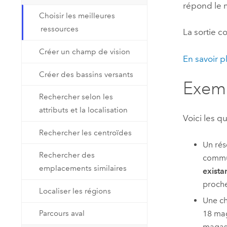
répond le 
Ressources naturelles
Choisir les meilleures
Technologie Developer
ressources
Créer des applications de
La sortie 
cartographie et d’analyse spatiale
Tous les secteurs d’activité
Créer un champ de vision
En savoir p
Créer des bassins versants
Tous les produits
Exem
Rechercher selon les
attributs et la localisation
Voici les q
Rechercher les centroïdes
Un rés
Rechercher des
communa
emplacements similaires
exista
proche
Localiser les régions
Une ch
18 mag
Parcours aval
magasi