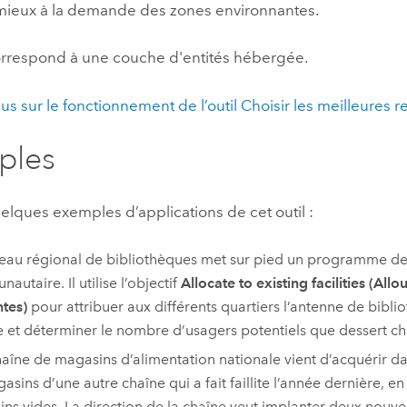
mieux à la demande des zones environnantes.
professionnels et
perspectiv
technologiques
tendances
correspond à une couche d'entités hébergée.
l’univers
géospatia
lus sur le fonctionnement de l’outil Choisir les meilleures 
ples
Tous les récits
uelques exemples d’applications de cet outil :
eau régional de bibliothèques met sur pied un programme de 
utaire. Il utilise l’objectif
Allocate to existing facilities (All
ntes)
pour attribuer aux différents quartiers l’antenne de bibli
 et déterminer le nombre d’usagers potentiels que dessert c
aîne de magasins d’alimentation nationale vient d’acquérir d
asins d’une autre chaîne qui a fait faillite l’année dernière, en 
ns vides. La direction de la chaîne veut implanter deux nouv