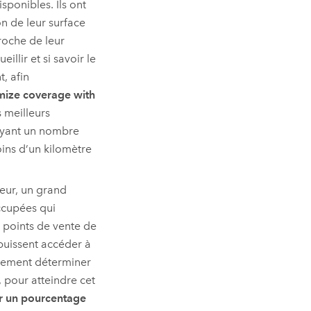
ponibles. Ils ont
n de leur surface
proche de leur
llir et si savoir le
t, afin
ize coverage with
 meilleurs
ayant un nombre
oins d’un kilomètre
eur, un grand
ccupées qui
s points de vente de
puissent accéder à
alement déterminer
, pour atteindre cet
r un pourcentage