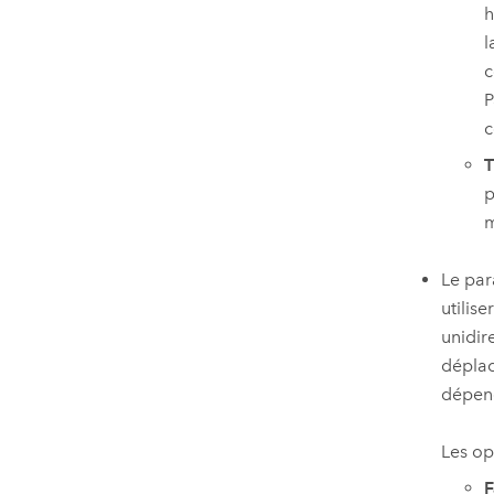
h
l
c
P
c
T
p
m
Le pa
utilise
unidir
déplac
dépend
Les op
F