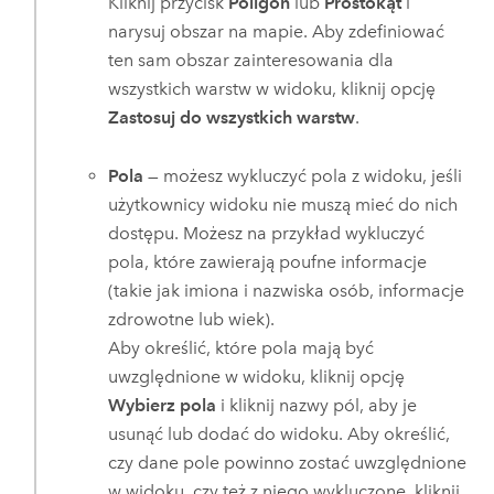
Kliknij przycisk
Poligon
lub
Prostokąt
i
narysuj obszar na mapie. Aby zdefiniować
ten sam obszar zainteresowania dla
wszystkich warstw w widoku, kliknij opcję
Zastosuj do wszystkich warstw
.
Pola
— możesz wykluczyć pola z widoku, jeśli
użytkownicy widoku nie muszą mieć do nich
dostępu. Możesz na przykład wykluczyć
pola, które zawierają poufne informacje
(takie jak imiona i nazwiska osób, informacje
zdrowotne lub wiek).
Aby określić, które pola mają być
uwzględnione w widoku, kliknij opcję
Wybierz pola
i kliknij nazwy pól, aby je
usunąć lub dodać do widoku. Aby określić,
czy dane pole powinno zostać uwzględnione
w widoku, czy też z niego wykluczone, kliknij