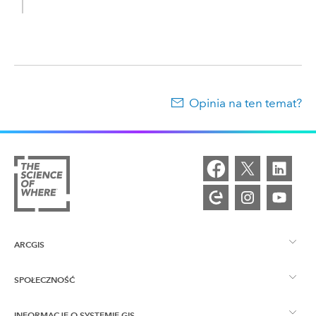
Opinia na ten temat?
ARCGIS
SPOŁECZNOŚĆ
ArcGIS — przegląd
INFORMACJE O SYSTEMIE GIS