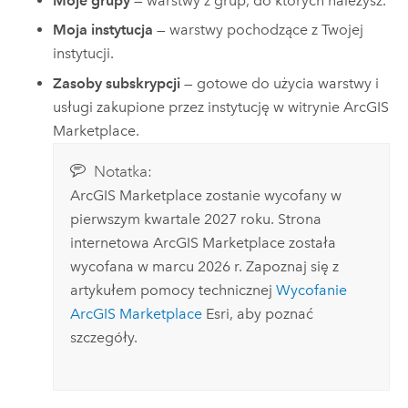
Moje grupy
— warstwy z grup, do których należysz.
Moja instytucja
— warstwy pochodzące z Twojej
instytucji.
Zasoby subskrypcji
— gotowe do użycia warstwy i
usługi zakupione przez instytucję w witrynie
ArcGIS
Marketplace
.
Notatka:
ArcGIS Marketplace
zostanie wycofany w
pierwszym kwartale 2027 roku. Strona
internetowa
ArcGIS Marketplace
została
wycofana w marcu 2026 r. Zapoznaj się z
artykułem pomocy technicznej
Wycofanie
ArcGIS Marketplace
Esri
, aby poznać
szczegóły.