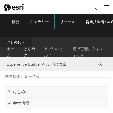
概要
ギャラリー
リソース
営業担当者への
ArcGIS Experience Builder
Menu
はじめに
ホー
はじめ
アプリのビ
構成可能なウィジ
ム
に
ルド
ェット
基本操作
参考情報
はじめに
参考情報