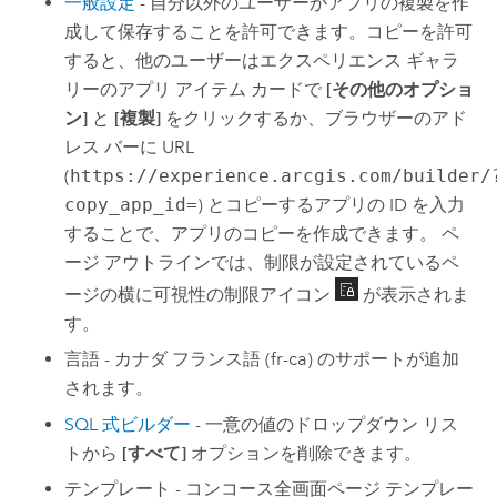
一般設定
- 自分以外のユーザーがアプリの複製を作
成して保存することを許可できます。コピーを許可
すると、他のユーザーはエクスペリエンス ギャラ
リーのアプリ アイテム カードで
[その他のオプショ
ン]
と
[複製]
をクリックするか、ブラウザーのアド
レス バーに URL
(
https://experience.arcgis.com/builder/
copy_app_id=
) とコピーするアプリの ID を入力
することで、アプリのコピーを作成できます。 ペ
ージ アウトラインでは、制限が設定されているペ
ージの横に可視性の制限アイコン
が表示されま
す。
言語 - カナダ フランス語 (fr-ca) のサポートが追加
されます。
SQL 式ビルダー
- 一意の値のドロップダウン リス
トから
[すべて]
オプションを削除できます。
テンプレート - コンコース全画面ページ テンプレー