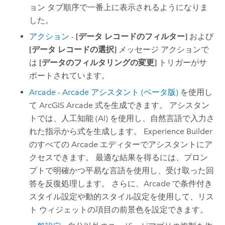
ョン タブ順序で一番上に表示されるようになりま
した。
アクション
-
[データ レコードのフィルター]
および
[データ レコードの選択]
メッセージ アクションで
は
[データのフィルタリングの変更]
トリガーがサ
ポートされています。
Arcade
-
Arcade
アシスタント (ベータ版)
を使用し
て
ArcGIS Arcade
式を生成できます。 アシスタン
トでは、人工知能 (AI) を使用し、自然言語で入力さ
れた指示から式を生成します。
Experience Builder
のすべての
Arcade
エディターでアシスタントにア
クセスできます。 最適な結果を得るには、プロン
プトで明確かつ平易な言語を使用し、受け取った回
答を反復処理します。 さらに、
Arcade
で条件付き
スタイル設定や動的スタイル設定を使用して、リス
ト ウィジェットの項目の前景色を設定できます。