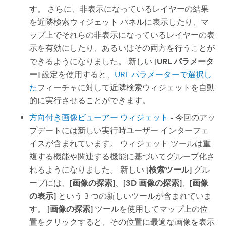
す。 さらに、非表示になっているレイヤーの結果
を近隣検索ウィジェット パネルに表示したり、マ
ップ上でそれらの非表示になっているレイヤーの表
示を有効にしたり、あるいはその両方を行うことが
できるようになりました。 新しい
[URL パラメータ
ー]
設定を使用すると、
URL パラメーターで選択し
た
フィーチャに対して近隣検索ウィジェットを自動
的に実行させることができます。
方向付き画像ビューアー ウィジェット
- 今回のアッ
プデートには新しい実行時ユーザー インターフェ
イスが含まれています。 ウィジェット ツールは重
複する機能や関連する機能に基づいてグループ化さ
れるようになりました。 新しい
[検索ツール]
グル
ープには、
[画像の探索]
、
[3D 画像の探索]
、
[画像
の表示]
という 3 つの新しいツールが含まれていま
す。
[画像の探索]
ツールを使用してマップ上の位
置をクリックすると、その位置に最適な画像を表示