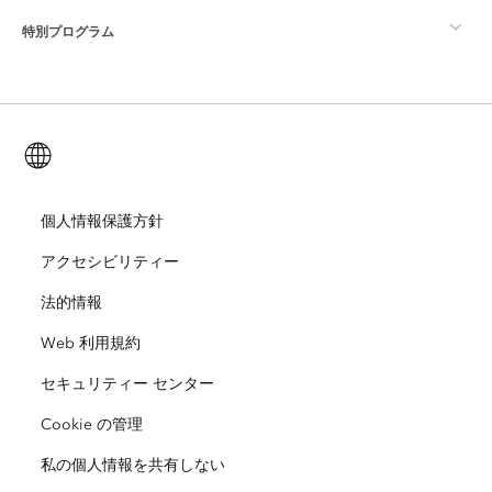
特別プログラム
Esri について
ロケーション インテリジェンス
業界ブログ
ArcGIS Enterprise
ArcGIS for Personal Use
Esri に連絡
トレーニング
ユーザー調査およびテスト
ArcGIS Online
ArcGIS for Student Use
日本語 (Japanese)
採用情報
ArcUser
Esri Young Professionals Network
開発者向けテクノロジー
自然保護
オープンビジョン
個人情報保護方針
ArcNews
イベント
ArcGIS Location Platform
アクセシビリティー
災害対応
パートナー
ArcWatch
Esri ストア
法的情報
教育機関
Web 利用規約
企業行動規範
Esri Press
ArcGIS Architecture Center
セキュリティー センター
非営利組織
環境および持続可能性の取り組み
Esri ビデオ
Cookie の管理
人種的平等
私の個人情報を共有しない
サイトマップ
GIS 用語集