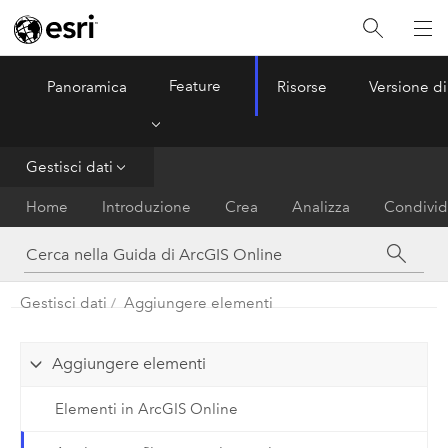
Feature
Panoramica
Risorse
Versione di
ArcGIS Online
Menu
Gestisci dati
Home
Introduzione
Crea
Analizza
Condivid
Gestisci dati
Aggiungere elementi
Aggiungere elementi
Elementi in ArcGIS Online