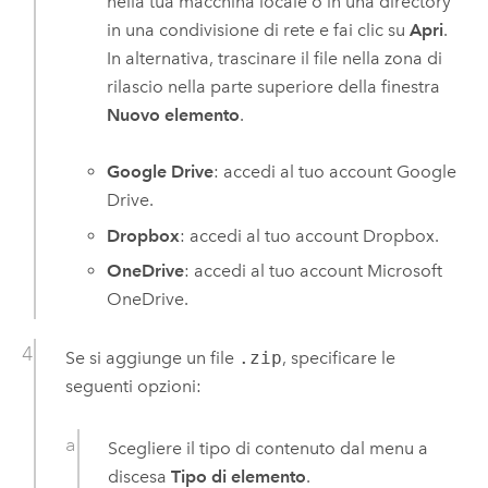
nella tua macchina locale o in una directory
in una condivisione di rete e fai clic su
Apri
.
In alternativa, trascinare il file nella zona di
rilascio nella parte superiore della finestra
Nuovo elemento
.
Google Drive
: accedi al tuo account
Google
Drive
.
Dropbox
: accedi al tuo account
Dropbox
.
OneDrive
: accedi al tuo account
Microsoft
OneDrive
.
Se si aggiunge un file
.zip
, specificare le
seguenti opzioni:
Scegliere il tipo di contenuto dal menu a
discesa
Tipo di elemento
.