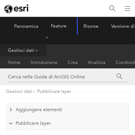
Feature
Panoramica
Risorse
Versione di
ArcGIS Online
Menu
Gestisci dati
Home
Introduzione
Crea
Analizza
Condivid
Gestisci dati
Pubblicare layer
Aggiungere elementi
Pubblicare layer