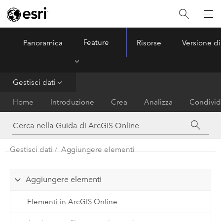
Feature
Panoramica
Risorse
Versione di
ArcGIS Online
Menu
Gestisci dati
Home
Introduzione
Crea
Analizza
Condivid
Gestisci dati
Aggiungere elementi
Aggiungere elementi
Elementi in ArcGIS Online