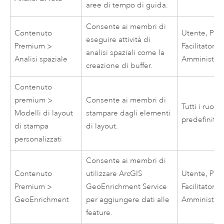
aree di tempo di guida.
Consente ai membri di
Contenuto
Utente, Publ
eseguire attività di
Premium >
Facilitatore,
analisi spaziali come la
Analisi spaziale
Amministrat
creazione di buffer.
Contenuto
premium >
Consente ai membri di
Tutti i ruoli
Modelli di layout
stampare dagli elementi
predefiniti
di stampa
di layout.
personalizzati
Consente ai membri di
Contenuto
utilizzare
ArcGIS
Utente, Publ
Premium >
GeoEnrichment Service
Facilitatore,
GeoEnrichment
per aggiungere dati alle
Amministrat
feature.