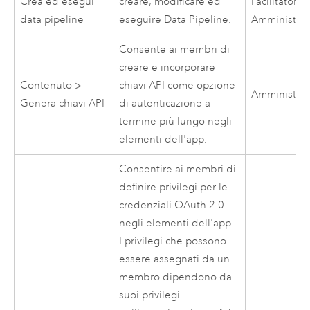
Crea ed esegui
creare, modificare ed
Facilitatore,
data pipeline
eseguire Data Pipeline.
Amministrat
Consente ai membri di
creare e incorporare
Contenuto >
chiavi API come opzione
Amministrat
Genera chiavi API
di autenticazione a
termine più lungo negli
elementi dell'app.
Consentire ai membri di
definire privilegi per le
credenziali OAuth 2.0
negli elementi dell'app.
I privilegi che possono
essere assegnati da un
membro dipendono da
suoi privilegi