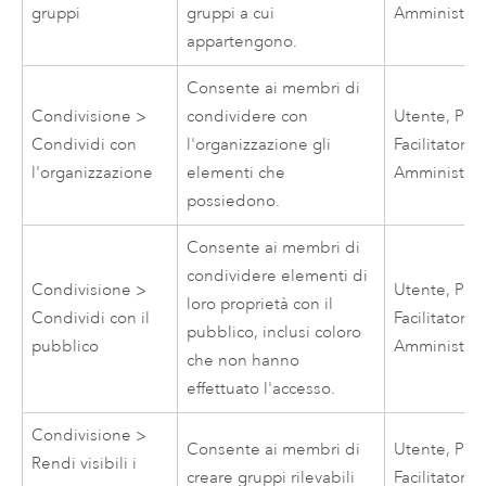
gruppi
gruppi a cui
Amministrat
appartengono.
Consente ai membri di
Condivisione >
condividere con
Utente, Publ
Condividi con
l'organizzazione gli
Facilitatore,
l'organizzazione
elementi che
Amministrat
possiedono.
Consente ai membri di
condividere elementi di
Condivisione >
Utente, Publ
loro proprietà con il
Condividi con il
Facilitatore,
pubblico, inclusi coloro
pubblico
Amministrat
che non hanno
effettuato l'accesso.
Condivisione >
Consente ai membri di
Utente, Publ
Rendi visibili i
creare gruppi rilevabili
Facilitatore,