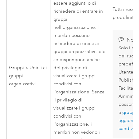
essere aggiunti o di
Tutti i ruoli
richiedere di entrare in
predefiniti
gruppi
nell'organizzazione. I
membri possono
Nota
richiedere di unirsi ai
Solo i m
gruppi organizzativi solo
dei ruoli
se dispongono anche
predefinit
Gruppi > Unirsi ai
del privilegio di
Utente,
gruppi
visualizzare i gruppi
Publisher
organizzativi
condivisi con
Facilitato
l'organizzaizione. Senza
Amminist
il privilegio di
possono u
visualizzare i gruppi
a
gruppi 
condivisi con
aggiorna
l'organizzazione, i
condiviso
membri non vedono i