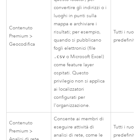
convertire gli indirizzi o i
luoghi in punti sulla
mappa e archiviare i
Contenuto
risultati; per esempio,
Tutti i ruoli
Premium >
quando si pubblicano
predefiniti
Geocodifica
fogli elettronici (file
.csv
o
Microsoft Excel
)
come feature layer
ospitati. Questo
privilegio non si applica
ai localizzatori
configurati per
l'organizzazione.
Consente ai membri di
Contenuto
eseguire attività di
Tutti i ruoli
Premium >
analisi di rete, come le
predefiniti
Analisi di rete