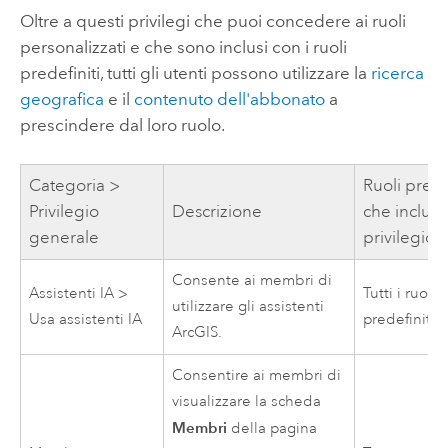
Oltre a questi privilegi che puoi concedere ai ruoli
personalizzati e che sono inclusi con i ruoli
predefiniti, tutti gli utenti possono utilizzare la
ricerca
geografica
e il
contenuto dell'abbonato
a
prescindere dal loro ruolo.
Categoria >
Ruoli prede
Privilegio
Descrizione
che includo
generale
privilegio
Consente ai membri di
Assistenti IA >
Tutti i ruoli
utilizzare gli assistenti
Usa assistenti IA
predefiniti
ArcGIS.
Consentire ai membri di
visualizzare la scheda
Membri
della pagina