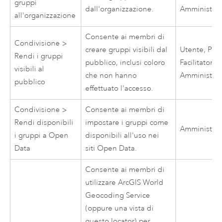
gruppi
dall'organizzazione.
Amministrat
all'organizzazione
Consente ai membri di
Condivisione >
creare gruppi visibili dal
Utente, Publ
Rendi i gruppi
pubblico, inclusi coloro
Facilitatore,
visibili al
che non hanno
Amministrat
pubblico
effettuato l'accesso.
Condivisione >
Consente ai membri di
Rendi disponibili
impostare i gruppi come
Amministrat
i gruppi a
Open
disponibili all'uso nei
Data
siti
Open Data
.
Consente ai membri di
utilizzare
ArcGIS World
Geocoding Service
(oppure una vista di
questo locator) per