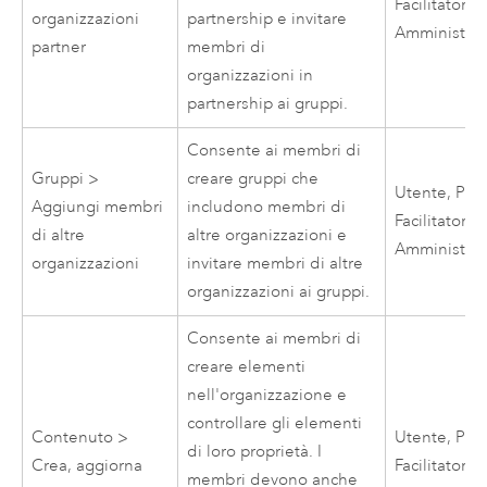
Facilitatore,
organizzazioni
partnership e invitare
Amministrat
partner
membri di
organizzazioni in
partnership ai gruppi.
Consente ai membri di
Gruppi >
creare gruppi che
Utente, Publ
Aggiungi membri
includono membri di
Facilitatore,
di altre
altre organizzazioni e
Amministrat
organizzazioni
invitare membri di altre
organizzazioni ai gruppi.
Consente ai membri di
creare elementi
nell'organizzazione e
controllare gli elementi
Contenuto >
Utente, Publ
di loro proprietà. I
Crea, aggiorna
Facilitatore,
membri devono anche