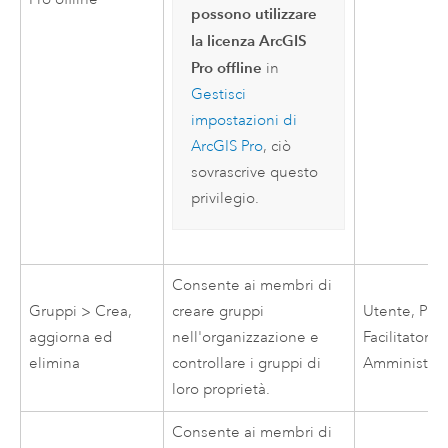
possono utilizzare
la licenza ArcGIS
Pro offline
in
Gestisci
impostazioni di
ArcGIS Pro
, ciò
sovrascrive questo
privilegio.
Consente ai membri di
Gruppi > Crea,
creare gruppi
Utente, Publ
aggiorna ed
nell'organizzazione e
Facilitatore,
elimina
controllare i gruppi di
Amministrat
loro proprietà.
Consente ai membri di