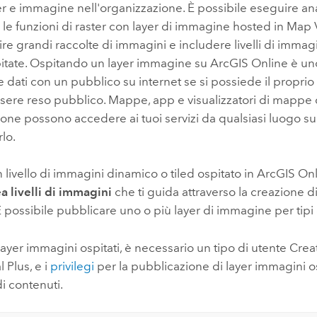
ter e immagine nell'organizzazione. È possibile eseguire ana
Tutte le storie
 le funzioni di raster con layer di immagine hosted in
Map 
re grandi raccolte di immagini e includere livelli di immag
tate. Ospitando un layer immagine su
ArcGIS Online
è un
 dati con un pubblico su internet se si possiede il proprio
sere reso pubblico. Mappe, app e visualizzatori di mappe 
one possono accedere ai tuoi servizi da qualsiasi luogo su 
rlo.
 livello di immagini dinamico o tiled ospitato in
ArcGIS Onl
a livelli di immagini
che ti guida attraverso la creazione di 
 possibile pubblicare uno o più layer di immagine per tipi d
layer immagini ospitati, è necessario un tipo di utente
Crea
l Plus
, e i
privilegi
per la pubblicazione di layer immagini os
i contenuti.