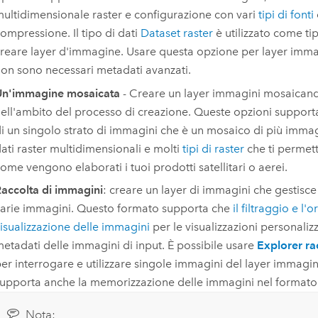
ultidimensionale raster e configurazione con vari
tipi di fonti
ompressione. Il tipo di dati
Dataset raster
è utilizzato come ti
reare layer d'immagine. Usare questa opzione per layer imma
on sono necessari metadati avanzati.
Un'immagine mosaicata
- Creare un layer immagini mosaican
ell'ambito del processo di creazione. Queste opzioni suppor
i un singolo strato di immagini che è un mosaico di più immag
ati raster multidimensionali e molti
tipi di raster
che ti permett
ome vengono elaborati i tuoi prodotti satellitari o aerei.
accolta di immagini
: creare un layer di immagini che gestisce
arie immagini. Questo formato supporta che
il filtraggio e l'o
isualizzazione delle immagini
per le visualizzazioni personaliz
etadati delle immagini di input. È possibile usare
Explorer ra
er interrogare e utilizzare singole immagini del layer immagi
upporta anche la memorizzazione delle immagini nel formato 
Nota: