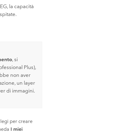
EG, la capacità
spitate.
mento
, si
ofessional Plus
),
ebbe non aver
azione, un layer
yer di immagini.
ilegi per creare
cheda
I miei