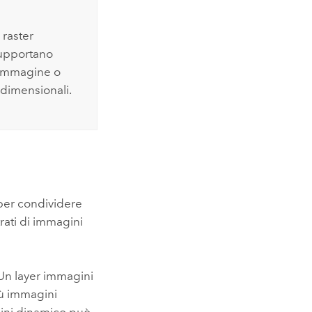
e raster
supportano
i immagine o
tidimensionali.
 per condividere
trati di immagini
 Un layer immagini
iù immagini