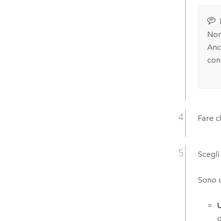
Non
Anc
con
Fare c
Scegli
Sono d
o