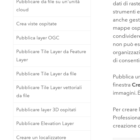
Pubblicare da file su un'unità
Tecnologia developer
dati di ras
Risorse naturali
cloud
Costruisci applicazioni di
strumenti e
mappatura e analisi spaziale
anche gesti
Crea viste ospitate
mappe ospi
Tutti i settori
condividere
Pubblica layer OGC
Tutti i prodotti
non può es
Pubblicare Tile Layer da Feature
organizzazi
Layer
di consenti
Pubblicare Tile Layer da file
Pubblica un
finestra
Cre
Pubblicare Tile Layer vettoriali
immagini. È
da file
Per creare 
Pubblicare layer 3D ospitati
Professiona
Pubblicare Elevation Layer
creazione d
Creare un localizzatore