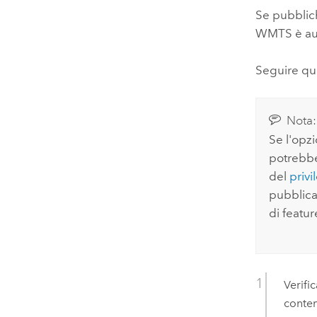
Se pubblich
WMTS è auto
Seguire que
Nota:
Se l'opz
potrebbe
del
privi
pubblicat
di featu
Verifi
conten