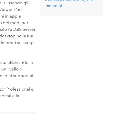
Esplora il corso
lisi usando gli
Vai ai
Esplorare ArcGIS Pro
immagini
Leggi la storia
Viewer
. Puoi
ini in app e
o dei modi per
 sito
ArcGIS Server
desktop nella tua
Internet se scegli
ine
utilizzando la
un livello di
i dati supportati.
tor
,
Professional
o
pitati e la