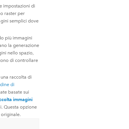
e impostazioni di
po raster per
gini semplici dove
do più immagini
tano la generazione
ini nello spazio,
ono di controllare
 una raccolta di
rdine di
zate basate sui
ccolta immagini
ni. Questa opzione
originale.