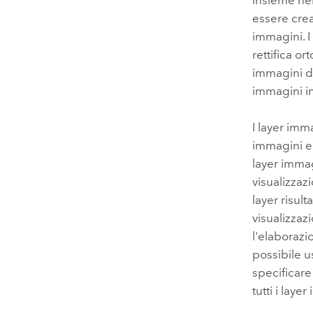
insieme ne
essere crea
immagini. I
rettifica o
immagini di
immagini in
I layer imm
immagini e 
layer immag
visualizzaz
layer risult
visualizzaz
l'elaborazi
possibile u
specificare
tutti i laye