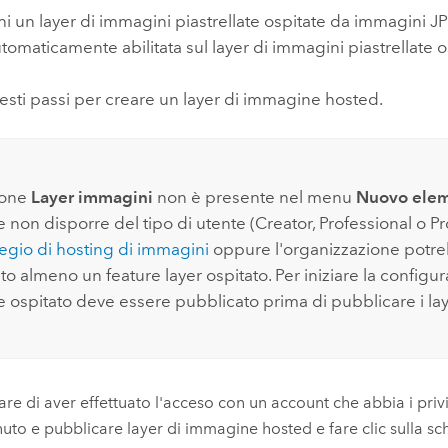
i un layer di immagini piastrellate ospitate da immagini JP
maticamente abilitata sul layer di immagini piastrellate o
sti passi per creare un layer di immagine hosted.
ione
Layer immagini
non è presente nel menu
Nuovo ele
 non disporre del tipo di utente (
Creator
,
Professional
o
Pr
legio di hosting di immagini
oppure l'organizzazione potr
o almeno un feature layer ospitato. Per iniziare la configur
re ospitato deve essere pubblicato prima di pubblicare i la
care di aver effettuato l'acceso con un account che abbia i priv
uto e pubblicare layer di immagine hosted e fare clic sulla s