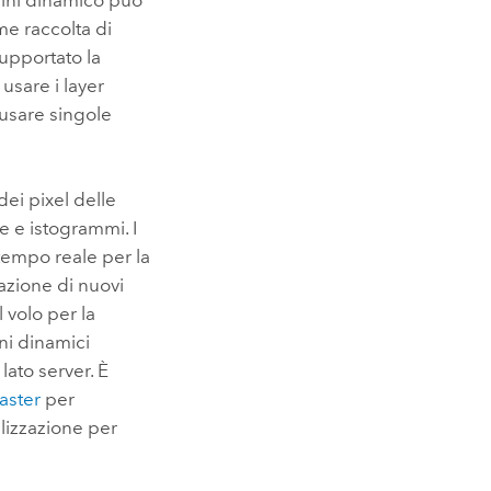
gini dinamico può
me raccolta di
supportato la
usare i layer
 usare singole
dei pixel delle
he e istogrammi. I
tempo reale per la
eazione di nuovi
l volo per la
ni dinamici
lato server. È
aster
per
alizzazione per