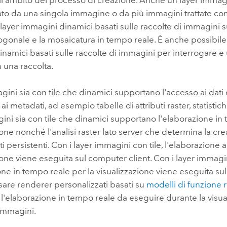
ll'ambito del processo di creazione. Anche un layer imma
to da una singola immagine o da più immagini trattate co
 layer immagini dinamici basati sulle raccolte di immagini 
rtogonale e la mosaicatura in tempo reale. È anche possibile 
namici basati sulle raccolte di immagini per interrogare e
 una raccolta.
agini sia con tile che dinamici supportano l'accesso ai dati 
ai metadati, ad esempio tabelle di attributi raster, statistic
ini sia con tile che dinamici supportano l'elaborazione in 
ione nonché l'analisi raster lato server che determina la cr
ati persistenti. Con i layer immagini con tile, l'elaborazione a
ione viene eseguita sul computer client. Con i layer immagi
one in tempo reale per la visualizzazione viene eseguita sul 
sare renderer personalizzati basati su
modelli di funzione r
 l'elaborazione in tempo reale da eseguire durante la visu
r immagini.