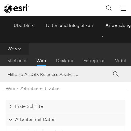
Anwendung
Überblick
Daten und Infografiken
ArcGIS Business Analyst
Menu
Web
Startseite
Web
Desktop
Enterprise
Mobil
Web
Arbeiten mit Daten
Erste Schritte
Arbeiten mit Daten