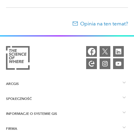
Opinia na ten temat?
ARCGIS
SPOŁECZNOŚĆ
ArcGIS — przegląd
INFORMACJE O SYSTEMIE GIS
Społeczność Esri
Tworzenie map
FIRMA
Co to jest GIS?
Blog ArcGIS
ArcGIS Pro