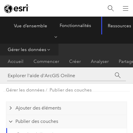
Fonctionnalités
Vue d’ensemble
Ressources
ArcGIS Online
Menu
Gérer les données
Accueil
Commencer
Créer
Analyser
Partag
Gérer les données
Publier des couches
Ajouter des éléments
Publier des couches