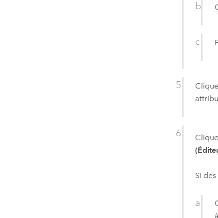
E
Clique
attrib
Clique
(Édite
Si des
à