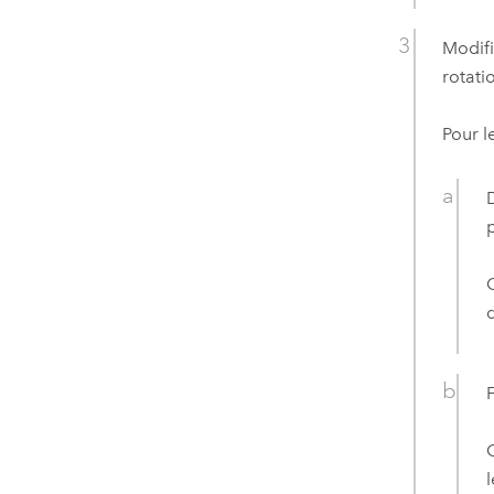
Modifi
rotati
Pour l
d
F
C
l