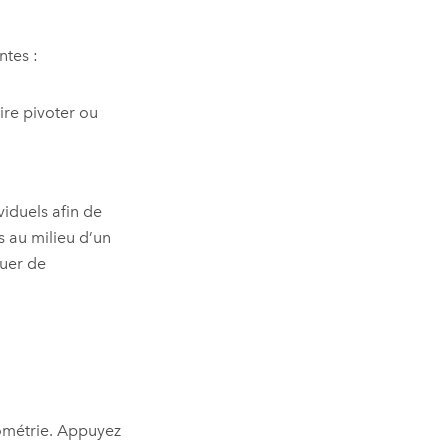
ntes :
ire pivoter ou
iduels afin de
s au milieu d’un
nuer de
ométrie. Appuyez