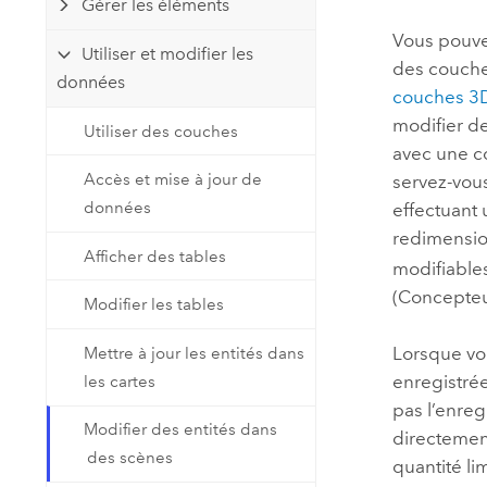
Gérer les éléments
Ressources naturelles
Technologie Developer
Vous pouve
Utiliser et modifier les
Créer des applications de
des couche
données
cartographie et d’analyse spatiale
couches 3D
Tous les secteurs d’activité
modifier de
Utiliser des couches
avec une co
Tous les produits
Accès et mise à jour de
servez-vou
données
effectuant
redimensio
Afficher des tables
modifiable
(Concepteu
Modifier les tables
Lorsque vou
Mettre à jour les entités dans
enregistrée
les cartes
pas l’enre
Modifier des entités dans
directement
des scènes
quantité li