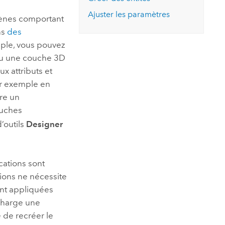
essai gratuit.
Lire le récit
Explorer ce cours
es et
Ajuster les paramètres
cènes comportant
Découvrir ArcGIS Pro
 de
ns
des
mple, vous pouvez
l
 ou une couche 3D
x attributs et
ar exemple en
re un
ouches
d’outils
Designer
cations sont
tions ne nécessite
ont appliquées
 charge une
 de recréer le