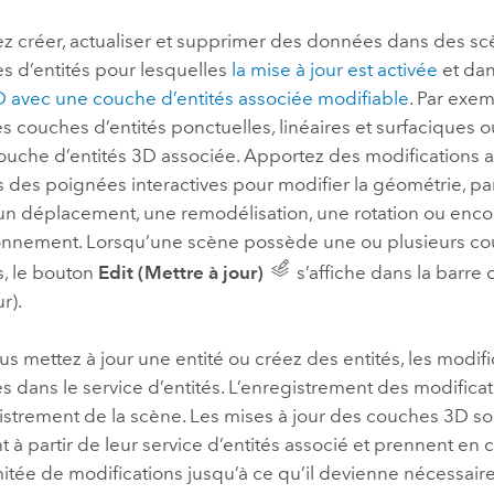
professionnels et
perspectiv
z créer, actualiser et supprimer des données dans des s
technologiques
tendances
s d’entités pour lesquelles
la mise à jour est activée
et da
l’univers
 avec une couche d’entités associée modifiable
. Par exe
géospatia
s couches d’entités ponctuelles, linéaires et surfaciques
uche d’entités 3D associée. Apportez des modifications au
s des poignées interactives pour modifier la géométrie, p
Tous les récits
 un déplacement, une remodélisation, une rotation ou enco
nnement. Lorsqu’une scène possède une ou plusieurs c
s, le bouton
Edit (Mettre à jour)
s’affiche dans la barre 
r).
s mettez à jour une entité ou créez des entités, les modifi
s dans le service d’entités. L’enregistrement des modifica
gistrement de la scène. Les mises à jour des couches 3D s
 à partir de leur service d’entités associé et prennent en
mitée de modifications jusqu’à ce qu’il devienne nécessaire