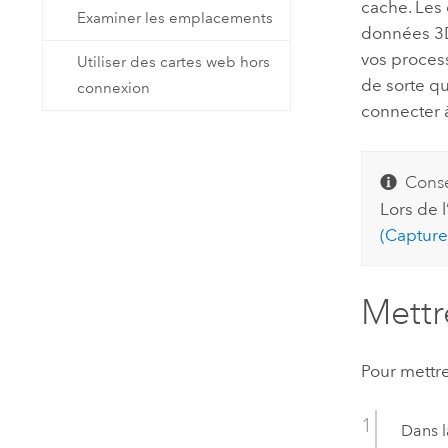
cache. Les
Examiner les emplacements
données 3D
vos process
Utiliser des cartes web hors
de sorte qu
connexion
connecter à
Conse
Lors de l
(Capture
Mettr
Pour mettre
Dans l