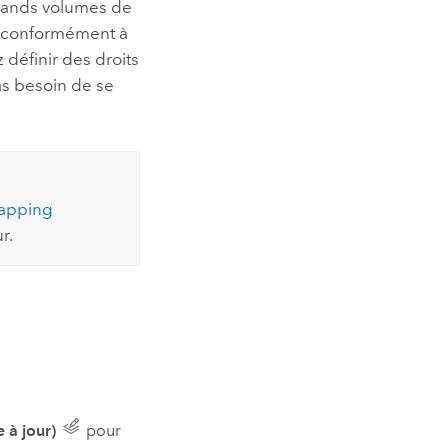
grands volumes de
conformément à
définir des droits
as besoin de se
apping
r.
e à jour)
pour