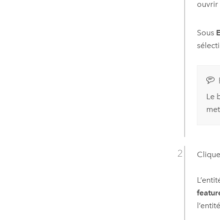
ouvrir
Sous
E
sélect
Le 
mett
Clique
L’enti
feature
l’enti