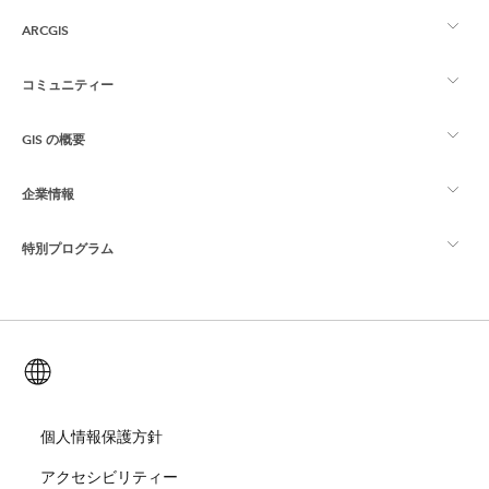
ARCGIS
コミュニティー
ArcGIS の概要
GIS の概要
Esri Community
マッピング
企業情報
GIS とは
ArcGIS ブログ
ArcGIS Pro
特別プログラム
Esri について
ロケーション インテリジェンス
業界ブログ
ArcGIS Enterprise
ArcGIS for Personal Use
Esri に連絡
トレーニング
ユーザー調査およびテスト
ArcGIS Online
ArcGIS for Student Use
日本語 (Japanese)
採用情報
ArcUser
Esri Young Professionals Network
開発者向けテクノロジー
自然保護
オープンビジョン
個人情報保護方針
ArcNews
イベント
ArcGIS Location Platform
アクセシビリティー