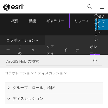
購
入
購入
オ
概要
機能
ギャラリー
リソース
オプ
ArcGIS Hub
プ
Menu
ショ
シ
ン
ョ
コ
ン
コラボレーション
は
イニ
コラ
ホ
コミ
サ
ン
じ
シア
ボレ
ー
ュニ
イ
テ
め
ティ
ーシ
ム
ティ
ト
ン
に
ブ
ョン
ツ
コラボレーション
ディスカッション
グループ、ロール、権限
ディスカッション