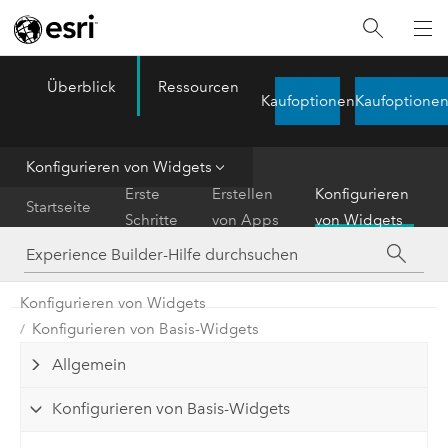
Überblick
Ressourcen
ArcGIS Experience Builder
Kaufoptionen
Kaufoptione
Menu
Konfigurieren von Widgets
Erste
Erstellen
Konfigurieren
Startseite
Schritte
von Apps
von Widgets
Konfigurieren von Widgets
Konfigurieren von Basis-Widgets
Allgemein
Konfigurieren von Basis-Widgets