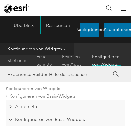
Überblick
Ressourcen
ArcGIS Experience Builder
Kaufoptionen
Kaufoptione
Menu
Konfigurieren von Widgets
Erste
Erstellen
Konfigurieren
Startseite
Schritte
von Apps
von Widgets
Konfigurieren von Widgets
Konfigurieren von Basis-Widgets
Allgemein
Konfigurieren von Basis-Widgets