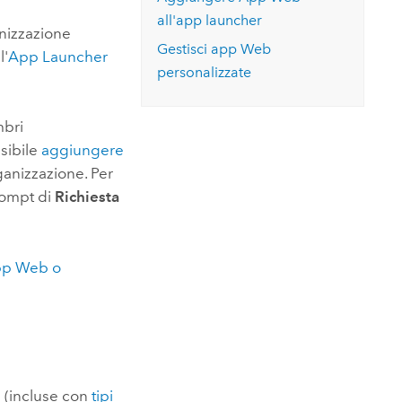
Esplora il corso
Vai ai
Esplorare ArcGIS Pro
all'app launcher
Leggi la storia
nizzazione
Gestisci app Web
l'
App Launcher
personalizzate
mbri
sibile
aggiungere
ganizzazione. Per
rompt di
Richiesta
 app Web o
 (incluse con
tipi