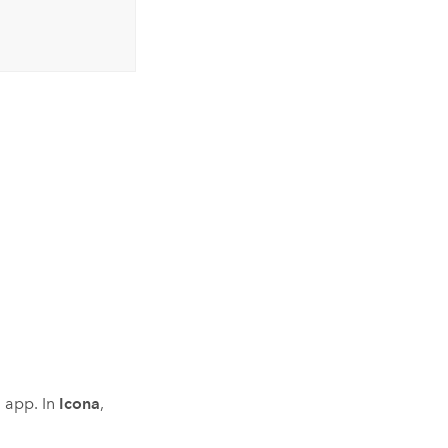
a app. In
Icona
,