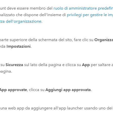
ount deve essere membro del
ruolo di amministratore predefin
alizzato che dispone dell'insieme di
privilegi per gestire le i
zza dell'organizzazione
.
parte superiore della schermata del sito, fare clic su
Organizz
heda
Impostazioni
.
 su
Sicurezza
sul lato della pagina e clicca su
App
per saltare 
pagina.
App approvate
, clicca su
Aggiungi app approvata
.
una web app da aggiungere all'app launcher usando uno dei