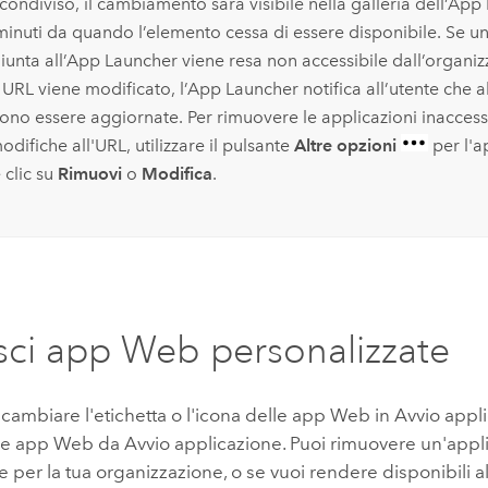
 condiviso, il cambiamento sarà visibile nella galleria dell’Ap
minuti da quando l’elemento cessa di essere disponibile. Se un
iunta all’App Launcher viene resa non accessibile dall’organizz
 URL viene modificato, l’App Launcher notifica all’utente che 
ono essere aggiornate. Per rimuovere le applicazioni inaccessi
odifiche all'URL, utilizzare il pulsante
Altre opzioni
per l'a
 clic su
Rimuovi
o
Modifica
.
sci app Web personalizzate
 cambiare l'etichetta o l'icona delle app Web in Avvio appl
le app Web da Avvio applicazione. Puoi rimuovere un'appl
te per la tua organizzazione, o se vuoi rendere disponibili a