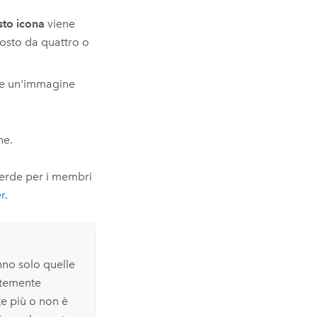
sto icona
viene
posto da quattro o
are un'immagine
ne.
erde per i membri
er
.
no solo quelle
ntemente
te più o non è