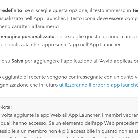
redefinito
: se si sceglie questa opzione, il testo immesso in
Te
isualizzato nell'App Launcher. Il testo icona deve essere com
eno caratteri alfanumerici.
mmagine personalizzata
: se si sceglie questa opzione, caric
ersonalizzata che rappresenti l'app nell'App Launcher.
lic su
Salva
per aggiungere l'applicazione all'Avvio applicazio
 aggiunte di recente vengono contrassegnate con un punto v
rganizzazione che in futuro
utilizzeranno il proprio app launch
Nota:
 volta aggiunte le app Web all’App Launcher, i membri vedran
e quali hanno accesso. Se un elemento dell’app Web precede
essibile a un membro non è più accessibile in quanto non esis