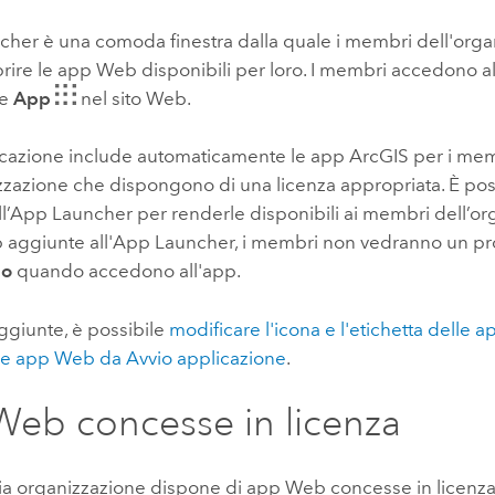
Tutte le storie
cher è una comoda finestra dalla quale i membri dell'orga
ire le app Web disponibili per loro. I membri accedono al
te
App
nel sito Web.
icazione include automaticamente le app ArcGIS per i me
zzazione che dispongono di una licenza appropriata. È pos
ll’App Launcher per renderle disponibili ai membri dell’or
 aggiunte all'App Launcher, i membri non vedranno un p
so
quando accedono all'app.
ggiunte, è possibile
modificare l'icona e l'etichetta delle
le app Web da Avvio applicazione
.
eb concesse in licenza
ria organizzazione dispone di app Web concesse in licenza