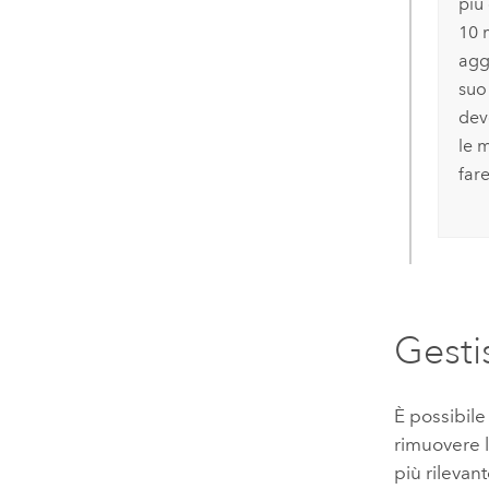
più
10 
agg
suo
dev
le m
fare
Gesti
È possibile
rimuovere 
più rilevan