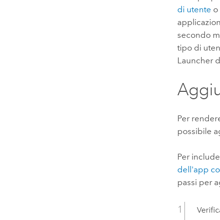
di utente
applicazion
secondo mo
tipo di ute
Launcher 
Aggiu
Per render
possibile 
Per includ
dell'app c
passi per a
Verifi