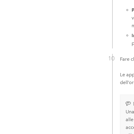
P
v
m
I
p
Fare c
Le app
dell’o
Una
all
acc