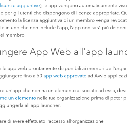
o
licenze aggiuntive
), le app vengono automaticamente visua
e per gli utenti che dispongono di licenze appropriate. Qu
mento la licenza aggiuntiva di un membro venga revocata o
nte in uno che non include l'app, l’app non sarà più disponi
del membro.
ngere App Web all'app laun
e le app web prontamente disponibili ai membri dell'organ
aggiungere fino a 50
app web approvate
ad Avvio applicaz
ere un'app che non ha un elemento associato ad essa, dev
ome un elemento
nella tua organizzazione prima di poter 
ggiungerla all'app launcher.
care di avere effettuato l'accesso all'organizzazione.