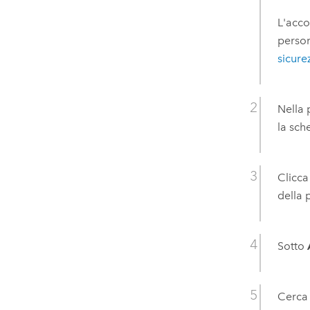
L'acc
person
sicure
Nella 
la sc
Clicca
della 
Sotto
Cerca 