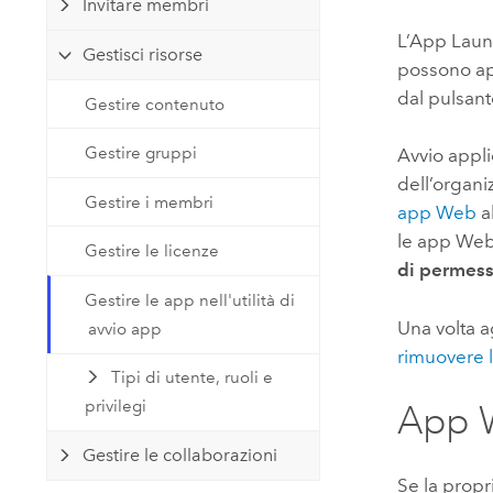
Invitare membri
Tecnologia developer
Risorse naturali
Costruisci applicazioni di
L’App Laun
Gestisci risorse
mappatura e analisi spaziale
possono apr
dal pulsan
Tutti i settori
Gestire contenuto
Tutti i prodotti
Gestire gruppi
Avvio appl
dell’organi
Gestire i membri
app Web
a
le app Web
Gestire le licenze
di permes
Gestire le app nell'utilità di
Una volta a
avvio app
rimuovere 
Tipi di utente, ruoli e
privilegi
App W
Gestire le collaborazioni
Se la prop