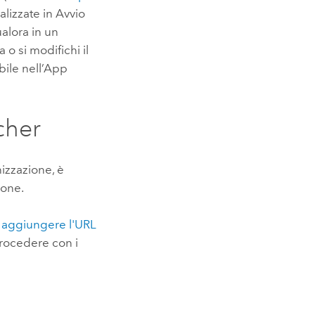
lizzate in Avvio
alora in un
 si modifichi il
bile nell’App
cher
izzazione, è
ione.
i
aggiungere l'URL
procedere con i