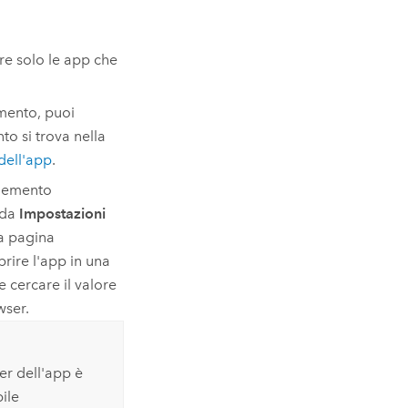
e solo le app che
mento, puoi
to si trova nella
dell'app
.
elemento
eda
Impostazioni
la pagina
rire l'app in una
e cercare il valore
wser.
er dell'app è
bile