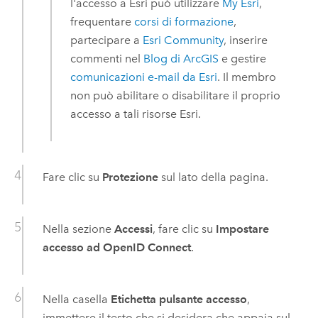
l'accesso a
Esri
può utilizzare
My Esri
,
frequentare
corsi di formazione
,
partecipare a
Esri Community
, inserire
commenti nel
Blog di ArcGIS
e gestire
comunicazioni e-mail da
Esri
. Il membro
non può abilitare o disabilitare il proprio
accesso a tali risorse
Esri
.
Fare clic su
Protezione
sul lato della pagina.
Nella sezione
Accessi
, fare clic su
Impostare
accesso ad OpenID Connect
.
Nella casella
Etichetta pulsante accesso
,
immettere il testo che si desidera che appaia sul