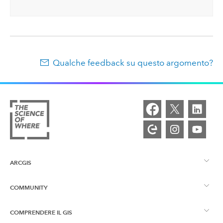
Qualche feedback su questo argomento?
ARCGIS
COMMUNITY
Panoramica ArcGIS
COMPRENDERE IL GIS
Community Esri
Mappatura