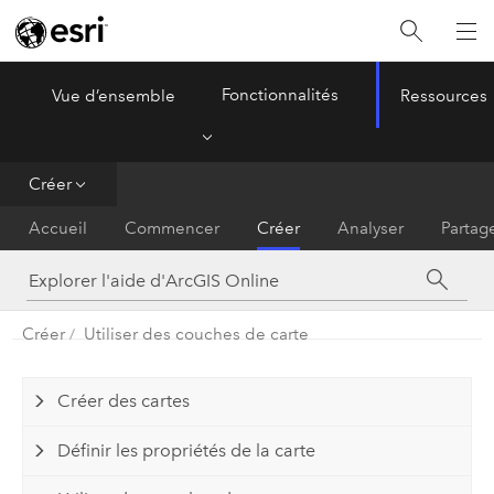
Fonctionnalités
Vue d’ensemble
Ressources
ArcGIS Online
Menu
Créer
Accueil
Commencer
Créer
Analyser
Partag
Créer
Utiliser des couches de carte
Créer des cartes
Définir les propriétés de la carte