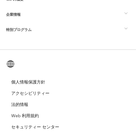
Esri Community
マッピング
企業情報
GIS とは
ArcGIS ブログ
ArcGIS Pro
特別プログラム
Esri について
ロケーション インテリジェンス
業界ブログ
ArcGIS Enterprise
ArcGIS for Personal Use
Esri に連絡
トレーニング
ユーザー調査およびテスト
ArcGIS Online
ArcGIS for Student Use
日本語 (Japanese)
採用情報
ArcUser
Esri Young Professionals Network
開発者向けテクノロジー
自然保護
オープンビジョン
個人情報保護方針
ArcNews
イベント
ArcGIS Location Platform
アクセシビリティー
災害対応
パートナー
ArcWatch
Esri ストア
法的情報
教育機関
Web 利用規約
企業行動規範
Esri Press
ArcGIS Architecture Center
セキュリティー センター
非営利組織
環境および持続可能性の取り組み
Esri ビデオ