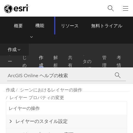
機能
概要
リソース
無料トライアル
ArcGIS Online
Menu
作成
は
参
ホ
デー
じ
作
解
共
管
考
ー
タの
め
成
析
有
理
情
ム
管理
に
報
作成
シーンにおけるレイヤーの操作
レイヤー プロパティの変更
レイヤーの操作
レイヤーのスタイル設定