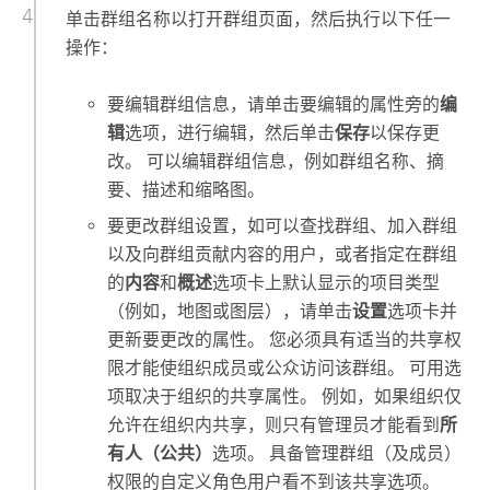
单击群组名称以打开群组页面，然后执行以下任一
操作：
要编辑群组信息，请单击要编辑的属性旁的
编
辑
选项，进行编辑，然后单击
保存
以保存更
改。 可以编辑群组信息，例如群组名称、摘
要、描述和缩略图。
要更改群组设置，如可以查找群组、加入群组
以及向群组贡献内容的用户，或者指定在群组
的
内容
和
概述
选项卡上默认显示的项目类型
（例如，地图或图层），请单击
设置
选项卡并
更新要更改的属性。
您必须具有适当的共享权
限才能使组织成员或公众访问该群组。 可用选
项取决于组织的共享属性。 例如，如果组织仅
允许在组织内共享，则只有管理员才能看到
所
有人（公共）
选项。 具备管理群组（及成员）
权限的自定义角色用户看不到该共享选项。