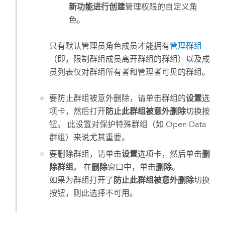
新功能进行创建
管理权限的自定义角
色。
只有默认管理员角色成员才能拥有
管理群组
（即，限制群组成员离开群组的群组）以及成
员列表仅对群组所有者和管理者可见的群组。
要防止群组被意外删除，请单击群组的
设置
选
项卡，然后打开
防止此群组被意外删除
切换按
钮。 此设置对保护特殊群组（如 Open Data
群组）来说尤其重要。
要删除群组，请单击
设置
选项卡，然后单击
删
除群组
。 在
删除
窗口中，单击
删除
。
如果为群组打开了
防止此群组被意外删除
切换
按钮，则此选择不可用。