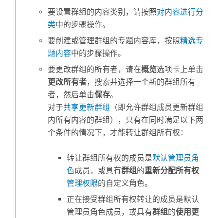
要设置群组的内容类别，请按照
对内容进行分
类
中的步骤操作。
要创建或管理群组的专题内容库，按照
精选专
题内容
中的步骤操作。
要更改群组的所有者，请在
概览
选项卡上单击
更改所有者
，搜索并选择一个新的群组所有
者，然后单击
保存
。
对于
共享更新群组
（即允许群组成员更新群组
内所有内容的群组），只有在同时满足以下两
个条件的情况下，才能转让群组所有权：
转让群组所有权的成员是
默认管理员角
色
成员，或具有
群组
的
重新分配所有权
管理权限
的自定义角色。
正在接受群组所有权转让的成员是默认
管理员角色成员，或具有
群组
的
使用更