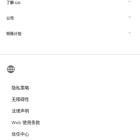
了解 GIS
Esri 社区
制图
公司
什么是 GIS？
ArcGIS 博客
ArcGIS Pro
特殊计划
关于 Esri
位置智能
行业博客
ArcGIS Enterprise
ArcGIS for Personal Use
联系我们
培训
用户研究和测试
ArcGIS Online
ArcGIS for Student Use
简体中文 (Simplified Chinese)
招贤纳士
ArcUser
Esri 年轻专家关系网
开发者技术
保护
开放视野
隐私策略
ArcNews
活动
ArcGIS Location Platform
无障碍性
灾难响应
合作伙伴
ArcWatch
Esri Store
法律声明
教育
Web 使用条款
业务行为准则
Esri Press
ArcGIS Architecture Center
信任中心
非营利机构
环境与可持续发展倡议