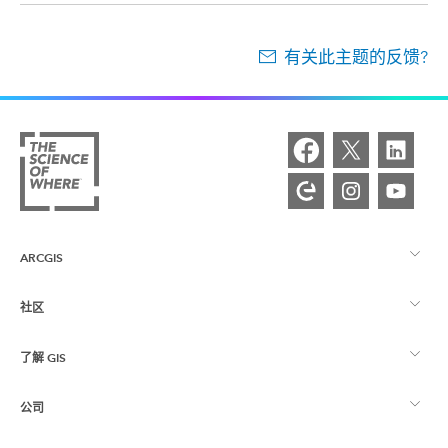
有关此主题的反馈?
ARCGIS
社区
ArcGIS 概览
了解 GIS
Esri 社区
制图
公司
什么是 GIS？
ArcGIS 博客
ArcGIS Pro