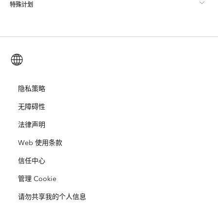
特殊计划
关于 Esri
位置智能
行业博客
ArcGIS Enterprise
ArcGIS for Personal Use
联系我们
培训
用户研究和测试
ArcGIS Online
ArcGIS for Student Use
简体中文 (Simplified Chinese)
招贤纳士
ArcUser
Esri 年轻专家关系网
开发者技术
保护
开放视野
隐私策略
ArcNews
活动
ArcGIS Location Platform
无障碍性
灾难响应
合作伙伴
ArcWatch
Esri Store
法律声明
教育
Web 使用条款
业务行为准则
Esri Press
ArcGIS Architecture Center
信任中心
非营利机构
环境与可持续发展倡议
Esri 视频
管理 Cookie
种族平等
请勿共享我的个人信息
网站地图
GIS 字典