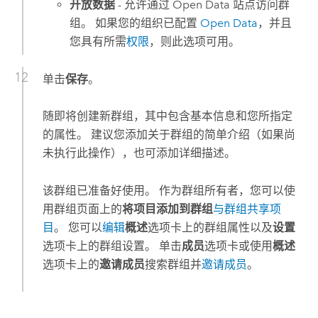
开放数据
- 允许通过 Open Data 站点访问群
组。 如果您的组织已配置
Open Data
，并且
您具有所需
权限
，则此选项可用。
单击
保存
。
随即将创建新群组，其中包含基本信息和您所指定
的属性。 建议您添加关于群组的简单介绍（如果尚
未执行此操作），也可添加详细描述。
该群组已准备好使用。 作为群组所有者，您可以使
用群组页面上的
将项目添加到群组
与群组共享项
目
。 您可以
编辑
概述
选项卡上的群组属性以及
设置
选项卡上的群组设置。 单击
成员
选项卡或使用
概述
选项卡上的
邀请成员
搜索群组并
邀请成员
。