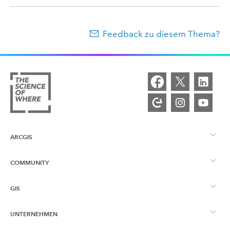
Feedback zu diesem Thema?
ARCGIS
COMMUNITY
ArcGIS – Überblick
GIS
Esri Community
Kartenerstellung
UNTERNEHMEN
Was ist GIS?
ArcGIS Blog
ArcGIS Pro