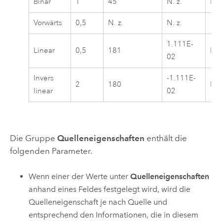
Binär
1
45
N. z.
N. 
Vorwärts
0,5
N. z.
N. z.
1
1.111E-
Linear
0,5
181
N. 
02
Invers
-1.111E-
2
180
N. 
linear
02
Die Gruppe
Quelleneigenschaften
enthält die
folgenden Parameter.
Wenn einer der Werte unter
Quelleneigenschaften
anhand eines Feldes festgelegt wird, wird die
Quelleneigenschaft je nach Quelle und
entsprechend den Informationen, die in diesem