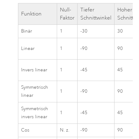
Null-
Tiefer
Hoher
Funktion
Faktor
Schnittwinkel
Schnittwi
Binär
1
-30
30
Linear
1
-90
90
Invers linear
1
-45
45
Symmetrisch
1
-90
90
linear
Symmetrisch
1
-45
45
invers linear
Cos
N. z.
-90
90