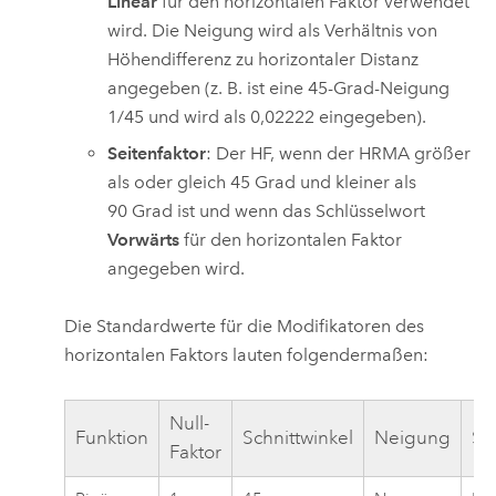
Linear
für den horizontalen Faktor verwendet
wird. Die Neigung wird als Verhältnis von
Höhendifferenz zu horizontaler Distanz
angegeben (z. B. ist eine 45-Grad-Neigung
1/45 und wird als 0,02222 eingegeben).
Seitenfaktor
: Der HF, wenn der HRMA größer
als oder gleich 45 Grad und kleiner als
90 Grad ist und wenn das Schlüsselwort
Vorwärts
für den horizontalen Faktor
angegeben wird.
Die Standardwerte für die Modifikatoren des
horizontalen Faktors lauten folgendermaßen:
Null-
Funktion
Schnittwinkel
Neigung
Se
Faktor