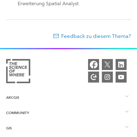
Erweiterung
Spatial Analyst
Feedback zu diesem Thema?
ARCGIS
COMMUNITY
ArcGIS – Überblick
GIS
Esri Community
Kartenerstellung