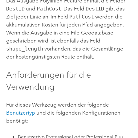
Das Ausgabe-Polylinien-Feature enthält die Felder
DestID
und
PathCost
. Das Feld
DestID
gibt das
Ziel jeder Linie an. Im Feld
PathCost
werden die
akkumulativen Kosten für jeden Pfad angegeben.
Wenn die Ausgabe in eine File-Geodatabase
geschrieben wird, ist ebenfalls das Feld
shape_length
vorhanden, das die Gesamtlänge
der kostengünstigsten Route enthält.
Anforderungen für die
Verwendung
Für dieses Werkzeug werden der folgende
Benutzertyp
und die folgenden Konfigurationen
benötigt:
Benutzertyp
Professional
oder
Professional Plus