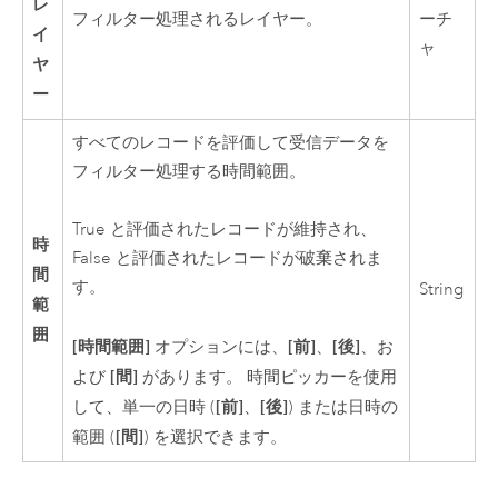
レ
フィルター処理されるレイヤー。
ーチ
イ
ャ
ヤ
ー
すべてのレコードを評価して受信データを
フィルター処理する時間範囲。
True と評価されたレコードが維持され、
時
False と評価されたレコードが破棄されま
間
す。
String
範
囲
[時間範囲]
[前]
[後]
オプションには、
、
、お
[間]
よび
があります。 時間ピッカーを使用
[前]
[後]
して、単一の日時 (
、
) または日時の
[間]
範囲 (
) を選択できます。