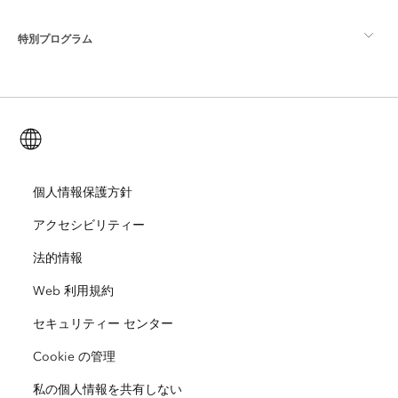
ArcGIS ブログ
ArcGIS Pro
特別プログラム
Esri について
ロケーション インテリジェンス
業界ブログ
ArcGIS Enterprise
ArcGIS for Personal Use
Esri に連絡
トレーニング
ユーザー調査およびテスト
ArcGIS Online
ArcGIS for Student Use
日本語 (Japanese)
採用情報
ArcUser
Esri Young Professionals Network
開発者向けテクノロジー
自然保護
オープンビジョン
個人情報保護方針
ArcNews
イベント
ArcGIS Location Platform
アクセシビリティー
災害対応
パートナー
ArcWatch
Esri ストア
法的情報
教育機関
Web 利用規約
企業行動規範
Esri Press
ArcGIS Architecture Center
セキュリティー センター
非営利組織
環境および持続可能性の取り組み
Esri ビデオ
Cookie の管理
人種的平等
私の個人情報を共有しない
サイトマップ
GIS 用語集