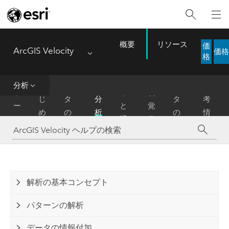
概要
リソース
価
ArcGIS Velocity
価格
Menu
格
デ
デ
配
分析
は
ー
ー
参
ホ
布
視
じ
タ
分
タ
考
ー
と
覚
め
の
析
の
情
ム
通
化
に
取
管
報
知
得
理
解析の基本コンセプト
パターンの解析
データの情報付加