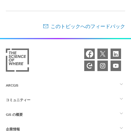
このトピックへのフィードバック
ARCGIS
コミュニティー
ArcGIS の概要
GIS の概要
Esri Community
マッピング
企業情報
GIS とは