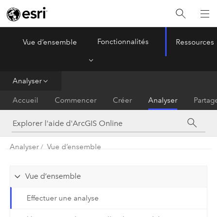
Fonctionnalités
Vue d’ensemble
Ressources
ArcGIS Online
Menu
Analyser
Accueil
Commencer
Créer
Analyser
Partag
Analyser
Vue d’ensemble
Vue d’ensemble
Effectuer une analyse