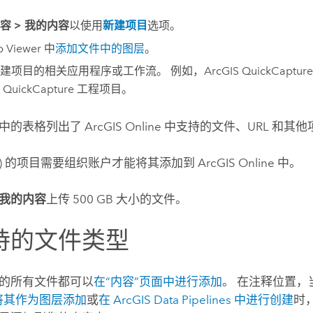
内容
>
我的内容
以使用
新建项目
选项。
 Viewer
中
添加文件中的图层
。
建项目的相关应用程序或工作流。 例如，
ArcGIS QuickCapture
建
QuickCapture
工程项目。
中的表格列出了
ArcGIS Online
中支持的文件、URL 和其他
(*) 的项目需要组织账户才能将其添加到
ArcGIS Online
中。
我的内容
上传 500 GB 大小的文件。
持的文件类型
的所有文件都可以
在“内容”页面中进行添加
。 在注释位置，
将其作为图层添加
或
在
ArcGIS Data Pipelines
中进行创建
时