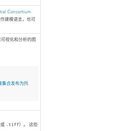
ial Consortium
用作建模语言，也可
像可视化和分析的图
像集合发布为托
或
.tiff
）。 这些