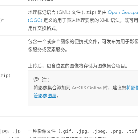
地理标记语言 (GML) 文件 (
.zip
) 是由
Open Geospat
p
)*
(OGC)
定义的用于表达地理要素的 XML 语法，既可
用作交换格式。
包含一个或多个图像的便携式文件，可发布为用于影
像服务或要素服务。
上传后，包含位置的图像将存储为图像集合项目。
.zip
)
注：
将影像集合添加到
ArcGIS Online
时，建议您
将影
管影像图层
。
jpg
、
.jp
一种影像文件（
.gif
、
.jpg
、
.jpeg
、
.png
、
.tif