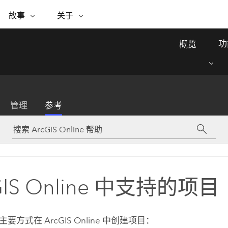
专题倡议
故事
关于
ESRI 故事
关于 ESRI
自助服务
购买 ARCGIS
联系我们
关于 GIS
功
概览
WhereNext Magazine
关于 Esri
地理空间卓越之旅
ArcUser
用户类型
联系支持部门
什么是 GIS？
间上查看和了解数据
高管级新闻和见解
面向 ArcGIS 用户的实用技术
基于角色的 ArcGIS 访问权限
Esri 计划和倡议
Esri 社区
地理方法
资源
Esri 博客
Esri Store
活动
ArcGIS 博客
置引入分析
现实世界的全球 GIS 创新
ArcNews
Esri 的 ArcGIS 产品
管理
参考
行业新闻和 ArcGIS 更新
合作伙伴
文档
管理
Esri 和 The Science of Where 播
如何购买
、编辑和共享空间数据
客
ArcWatch
Esri 产品、合作伙伴产品和开发
招贤纳士
My Esri
基础设施管理
商业和技术领导者之声
地理空间新闻、观点和趋势
人员订阅
使用 GIS 创建现代化、有弹性且可持续发展
媒体与分析师关系
的未来。 规划和运营的地理方法有助于领导
有功能
者了解基础设施工程与周围环境的关系。
GIS Online 中支持的项目
所有故事
探索基础设施管理
联系我们
下主要方式在
ArcGIS Online
中创建项目：