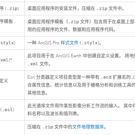
 (
.zip
)
桌面应用程序的安装文件，压缩在
.zip
文件中。
序模板
桌面应用程序模板（
.zip
文件）包含用于在桌面上部署与
用的应用程序的文件、数据和应用程序代码。
.stylx
)
一种
ArcGIS Pro
样式文件
(
.stylx
)。
此项目用于在
ArcGIS Earth
中创建自定义设置。 将地
.xml
)*
.xml
文件。
Esri
分类器定义项目类型是一种带有
.ecd
扩展名的 J
定义
含属性信息、统计信息以及用于栅格分析和训练工具
其他信息。
此光谱库文件用作某些影像分析工作流的输入。 其中
(
.esl
)
料名称以及波长和值列表。
压缩在
.zip
文件中的
文件地理数据库
。