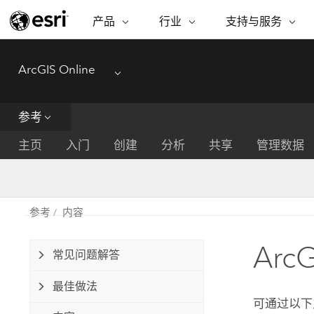
产品
行业
支持与服务
ARCGIS
行业
支持与服务
功能
ArcGIS Online
ArcGIS 概览
建筑、工程和建
专业服务
非营利机构
制图
Menu
Esri 企业级地理空间平台
造
从空
技术支持
公共安全
参考
ArcGIS Online
商业
分析
培训
自然科学
完整的 SaaS 制图平台
将位
主页
入门
创建
分析
共享
管理数据
保护
州和地方政府
ArcGIS Pro
数据
教育
世界领先的 GIS 软件
集成
可持续发展
能源公用事业
参考
内容
ArcGIS Enterprise
电信
用于 GIS 和制图的基础系统
所
设施点管理
Arc
交通运输
常见问题解答
开发者技术
卫生与公共服务
水
构建制图和空间分析应用程序
最佳做法
国家政府
可通过以