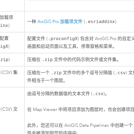
加载项
一种
ArcGIS Pro
加载项文件
(
.esriaddinx
).
dinx
)
配置
配置文件 (
.proconfigX
) 包含对
ArcGIS Pro
的自定
figX
)
画面和启动页面以及工具、停靠窗格和菜单。
.zip
)
压缩在
.zip
文件中的代码示例文件或文件集。
CSV) 集
压缩在一个
.zip
文件中的多个逗号分隔值 (
.csv
) 
件相当于一个图层。
由逗号分隔的数据值的文本文件 (
.csv
)。
CSV) 文
在
Map Viewer
中将项目添加为图层时，也会创建项
此外，您还可以在
ArcGIS Data Pipelines
中创建一
件会被添加到您的内容中。