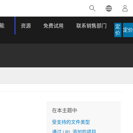
精选产品
专题培训
精选故事
推荐书籍
致力于创新
能
资源
免费试用
联系销售部门
定
定价
人工智能
价
位置智能
数字化转换
数字孪生体
了解 ArcGIS Pro
空间数据科学：提升分析能力
当地图成为关键时刻的救命稻草
位置的力量
ArcGIS Pro 是 Esri 出品的全球领先的 GIS 桌
在这门导师授课式课程中，我们将探索如何
在巴西 2024 年遭遇历史性大洪水期间，专门
作者：Jack Dangermond
面应用程序，适用于制图、分析和数据管
运用空间统计技术来发现数据中的规律与关
从事 GIS 技术的 Codex 公司在 30 天内打造
这本书带领读者踏上一
理。 了解这项技术的实际效果，亲身体验交
联，并产出能解决复杂问题的深刻见解。
了 17 个应急洪水应用程序，为关键的救援行
旅程，深入探索现代地
互式地图，探索产品功能，或者直接开始免
动提供了有力支持。
在本主题中
探索课程
其应对全球重大挑战的
费试用。
阅读故事
受支持的文件类型
转至书籍详情
探索 ArcGIS Pro
通过 URL 添加的项目