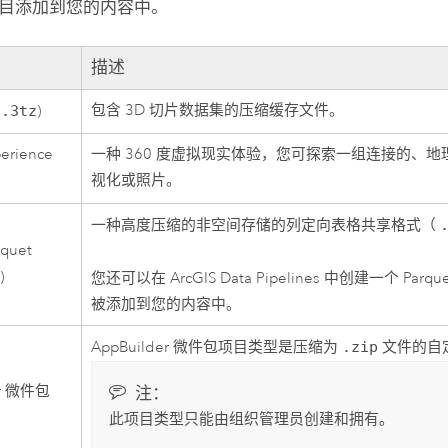
目添加到您的内容中。
描述
包含 3D 切片数据集的压缩缓存文件。
(
.3tz
)
erience
一种 360 度虚拟现实体验，您可探索一组连接的、地理
视化或照片。
一种高度压缩的非空间存储的列定向表格共享格式（
rquet
t
)
您还可以在
ArcGIS Data Pipelines
中创建一个
Parqu
被添加到您的内容中。
AppBuilder 微件包项目类型是压缩为
.zip
文件的自
er 微件包
注：
此项目类型只能由组织管理员创建和拥有。