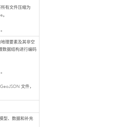
将所有文件压缩为
ne
。
目。
的地理要素及其非空
地理数据结构进行编码
目。
GeoJSON 文件，
、模型、数据和补充