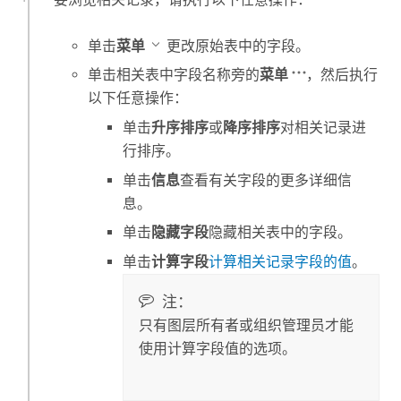
单击
菜单
更改原始表中的字段。
单击相关表中字段名称旁的
菜单
，然后执行
以下任意操作：
单击
升序排序
或
降序排序
对相关记录进
行排序。
单击
信息
查看有关字段的更多详细信
息。
单击
隐藏字段
隐藏相关表中的字段。
单击
计算字段
计算相关记录字段的值
。
注：
只有图层所有者或组织管理员才能
使用计算字段值的选项。