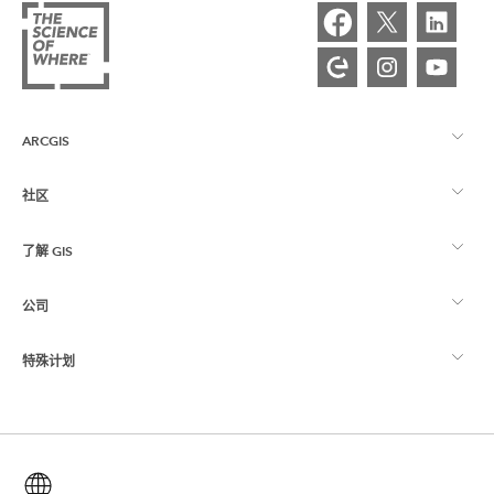
ARCGIS
社区
ArcGIS 概览
了解 GIS
Esri 社区
制图
公司
什么是 GIS？
ArcGIS 博客
ArcGIS Pro
特殊计划
关于 Esri
位置智能
行业博客
ArcGIS Enterprise
ArcGIS for Personal Use
联系我们
培训
用户研究和测试
ArcGIS Online
ArcGIS for Student Use
简体中文 (Simplified Chinese)
招贤纳士