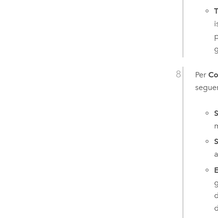
T
i
p
g
Per
Co
seguen
S
m
S
a
g
d
d