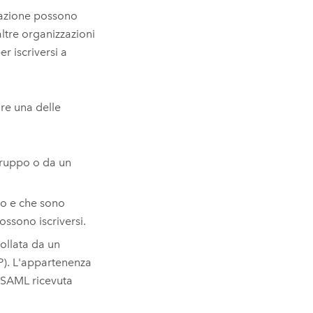
zzazione possono
altre organizzazioni
r iscriversi a
are una delle
 gruppo o da un
po e che sono
ssono iscriversi.
ollata da un
P). L'appartenenza
SAML
ricevuta