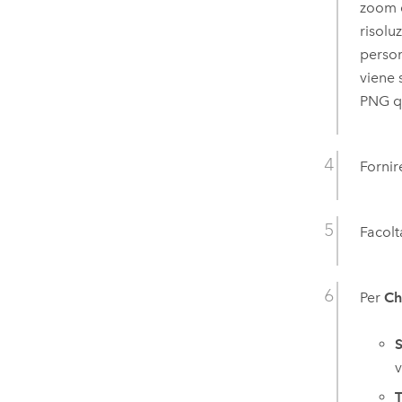
zoom d
risolu
person
viene 
PNG q
Fornir
Facolt
Per
Ch
S
v
T