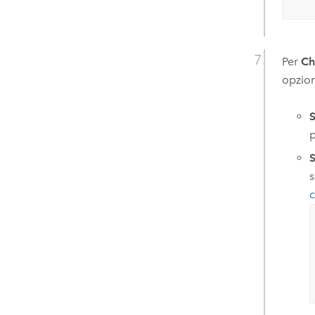
Per
Ch
opzion
S
p
S
s
c