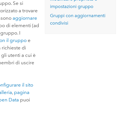
Esplora il corso
uppo. Se si
Vai ai
Esplorare ArcGIS Pro
impostazioni gruppo
Leggi la storia
orizzato a trovare
Gruppi con aggiornamenti
ossono
aggiornare
condivisi
po di elementi (ad
 gruppo. I
con il gruppo
e
 richieste di
li utenti a cui è
membri di uscire
nfigurare il sito
lleria
,
pagina
pen Data
puoi