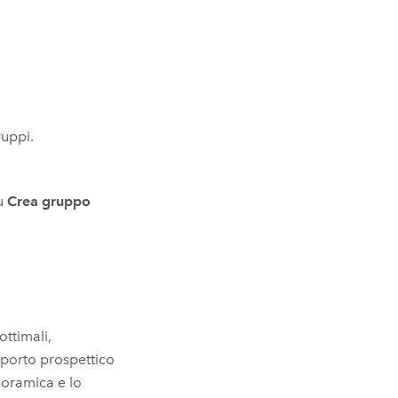
ruppi.
su
Crea gruppo
ottimali,
porto prospettico
noramica e lo