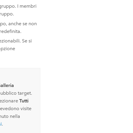
 gruppo. I membri
gruppo.
uppo, anche se non
edefinita.
ionabili. Se si
opzione
alleria
pubblico target.
elezionare
Tutti
revedono visite
nuto nella
i
.