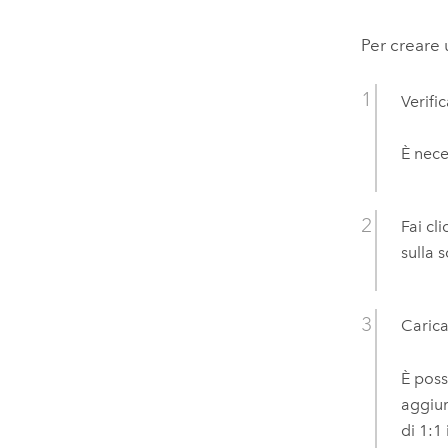
Per creare
Verifi
È nece
Fai cli
sulla 
Carica
È poss
aggiun
di 1:1