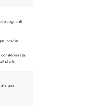
elle seguenti
rganizzazione
 cointeressata
:
i si è in
rata una