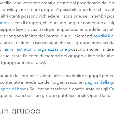
ecifici, che vengono creati e gestiti dal proprietario del gr
Tutte le storie
 privilegi per creare gruppi, è possibile decidere chi è aut
e altri utenti possono richiedere l'iscrizione, se i membri p
ndivisi
con il gruppo, chi può aggiungere contenuto e il ti
ppe o layer) visualizzati per impostazione predefinita nel
 dispongono inoltre del controllo sugli elementi
condivisi 
tare altri utenti a iscriversi, anche se il gruppo non accetta
Gli
amministratori d'organizzazione
possono anche limitare g
visualizzare l'elenco di membri del gruppo e impedire ai 
(gruppi amministrativi).
tratori dell'organizzazione utilizzano inoltre i gruppi per
co
 contenuto in evidenza dell'organizzazione (
pagina della ga
appe di base
). Se l'organizzazione è configurata per gli
O
ponibile anche il tuo gruppo pubblico ai siti Open Data.
 un gruppo