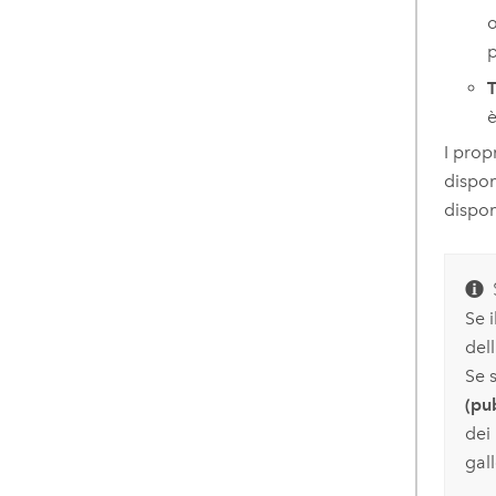
o
p
T
è
I prop
dispon
dispon
Se 
del
Se s
(pu
dei
gal