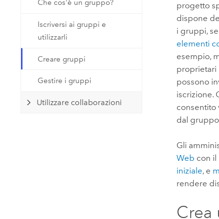
Che cos'è un gruppo?
Tecnologia developer
progetto sp
Risorse naturali
Costruisci applicazioni di
dispone dei
Iscriversi ai gruppi e
mappatura e analisi spaziale
i gruppi, s
utilizzarli
elementi co
Tutti i settori
esempio, ma
Creare gruppi
Tutti i prodotti
proprietari
Gestire i gruppi
possono invi
iscrizione.
Utilizzare collaborazioni
consentito 
dal gruppo 
Gli amminis
Web
con il
iniziale
, e
m
rendere dis
Crea