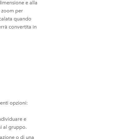
 dimensione e alla
lo zoom per
scalata quando
rrà convertita in
enti opzioni:
ndividuare e
si al gruppo.
zazione o di una