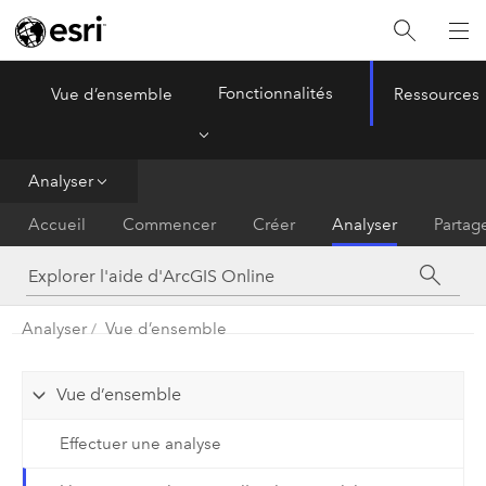
Fonctionnalités
Vue d’ensemble
Ressources
ArcGIS Online
Menu
Analyser
Accueil
Commencer
Créer
Analyser
Partag
Analyser
Vue d’ensemble
Vue d’ensemble
Effectuer une analyse