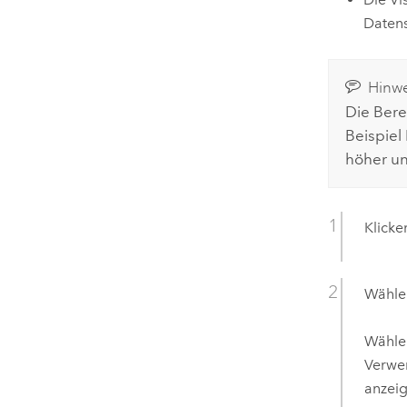
Daten
Hinwe
Die Bere
Beispiel
höher unt
Klicke
Wählen
Wähle
Verwen
anzei