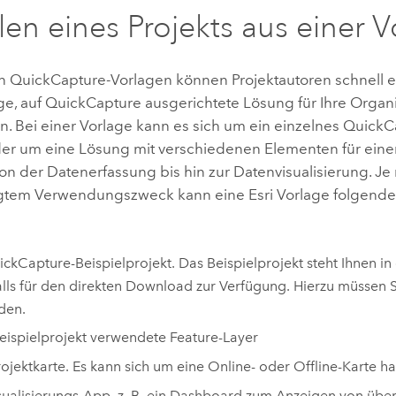
llen eines Projekts aus einer 
on
QuickCapture
-Vorlagen können Projektautoren schnell e
ge, auf
QuickCapture
ausgerichtete Lösung für Ihre Organ
en. Bei einer Vorlage kann es sich um ein einzelnes
QuickC
er um eine Lösung mit verschiedenen Elementen für ein
on der Datenerfassung bis hin zur Datenvisualisierung. Je
igtem Verwendungszweck kann eine
Esri
Vorlage folgend
ickCapture
-Beispielprojekt. Das Beispielprojekt steht Ihnen 
lls für den direkten Download zur Verfügung. Hierzu müssen Si
den.
ispielprojekt verwendete Feature-Layer
rojektkarte. Es kann sich um eine Online- oder Offline-Karte h
sualisierungs-App, z. B. ein Dashboard zum Anzeigen von über