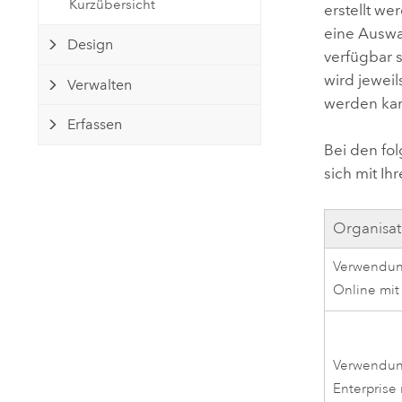
Kurzübersicht
erstellt we
Natürliche Ressourcen
Developer-Technologie
eine Auswah
Design
Erstellen Sie Anwendungen für
verfügbar 
die Kartenerstellung und
wird jeweil
Alle Branchen
Verwalten
räumliche Analyse
werden ka
Erfassen
Bei den fo
Alle Produkte
sich mit I
Organisat
Verwendu
Online
mi
Verwendu
Enterprise