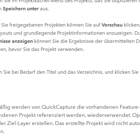
 Sie im Projektkachel-Menü des Projekts, das Sie duplizieren
n
Speichern unter
aus.
r Sie freigegebenen Projekten können Sie auf
Vorschau
klicken
youts und grundlegende Projektinformationen anzuzeigen. Dur
nisse anzeigen
können Sie die Ergebnisse der übermittelten D
en, bevor Sie das Projekt verwenden.
 Sie bei Bedarf den Titel und das Verzeichnis, und klicken Sie
äßig werden von
QuickCapture
die vorhandenen Feature-L
denen Projekt referenziert werden, wiederverwendet. Op
er Ziel-Layer erstellen. Das erstellte Projekt wird nicht aut
n.