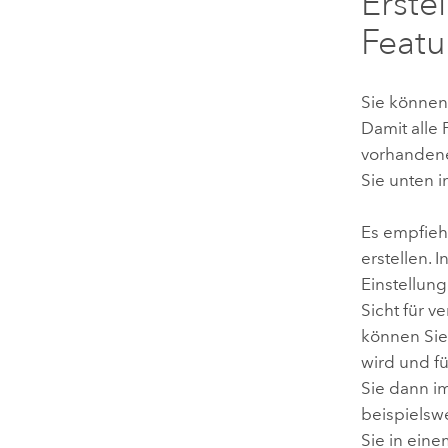
Erste
Featu
Sie können
Damit alle
vorhandene
Sie unten 
Es empfiehl
erstellen. 
Einstellun
Sicht für v
können Sie 
wird und f
Sie dann i
beispielswe
Sie in ein