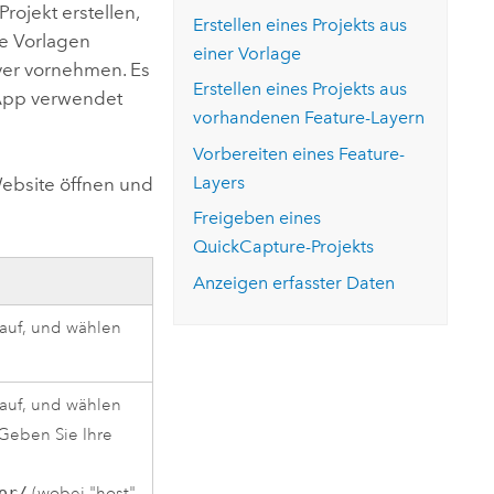
ungen.
aktivieren Sie eine kostenfreie Testversion.
rojekt erstellen,
Die Story lesen
Erstellen eines Projekts aus
Den Kurs erkunden
tionen
ge Vorlagen
rukturmanagement erkunden
ArcGIS Pro erkunden
einer Vorlage
ayer vornehmen. Es
Erstellen eines Projekts aus
n App verwendet
vorhandenen Feature-Layern
Vorbereiten eines Feature-
Layers
ebsite öffnen und
Freigeben eines
QuickCapture
-Projekts
Anzeigen erfasster Daten
auf, und wählen
auf, und wählen
Geben Sie Ihre
or/
(wobei "host",