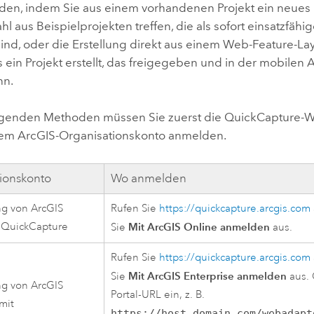
Umgeb
rden, indem Sie aus einem vorhandenen Projekt ein neues P
Geoinforma
l aus Beispielprojekten treffen, die als sofort einsatzfähi
Infrast
sind, oder die Erstellung direkt aus einem Web-Feature-L
s ein Projekt erstellt, das freigegeben und in der mobile
Alle Storys
nn.
lgenden Methoden müssen Sie zuerst die
QuickCapture
-W
hrem ArcGIS-Organisationskonto anmelden.
ionskonto
Wo anmelden
ng von
ArcGIS
Rufen Sie
https://quickcapture.arcgis.com
t
QuickCapture
Mit ArcGIS Online anmelden
Sie
aus.
Rufen Sie
https://quickcapture.arcgis.com
Mit ArcGIS Enterprise anmelden
Sie
aus. 
ng von
ArcGIS
Portal-URL ein, z. B.
mit
https://host.domain.com/webadapt