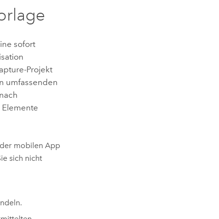
Vorlage
ine sofort
isation
apture
-Projekt
en umfassenden
 nach
e Elemente
in der mobilen App
e sich nicht
andeln.
mittelten