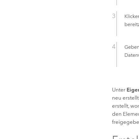
Klicke
bereit
Geben 
Datenw
Unter
Eige
neu erstel
erstellt, 
den Elemen
freigegebe