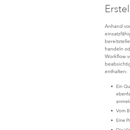
Erste
Anhand v
einsatzfähi
bereitstell
handeln od
Workflow v
beabsicht
enthalten:
Ein
Qu
ebenfa
anmel
Vom Be
Eine P
Die Vi