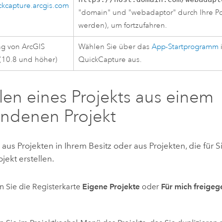
ckcapture.arcgis.com
"domain" und "webadaptor" durch Ihre Por
werden), um fortzufahren.
ng von
ArcGIS
Wählen Sie über das
App-Startprogramm
i
(10.8 und höher)
QuickCapture
aus.
llen eines Projekts aus einem
ndenen Projekt
aus Projekten in Ihrem Besitz oder aus Projekten, die für 
ojekt erstellen.
 Sie die Registerkarte
Eigene Projekte
oder
Für mich freige