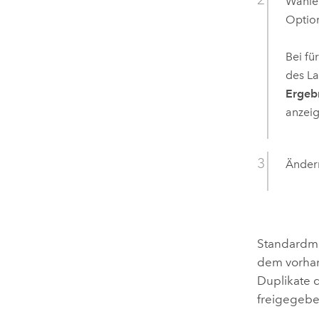
Wählen
Optio
Bei fü
des La
Ergeb
anzeig
Ändern
Standardm
dem vorhan
Duplikate d
freigegebe