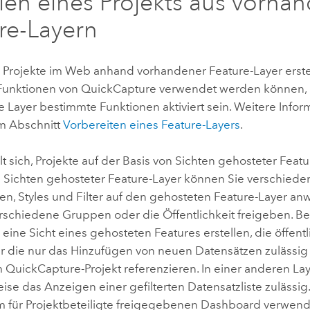
llen eines Projekts aus vorha
re-Layern
 Projekte im Web anhand vorhandener Feature-Layer erste
 Funktionen von
QuickCapture
verwendet werden können, 
 Layer bestimmte Funktionen aktiviert sein. Weitere Infor
im Abschnitt
Vorbereiten eines Feature-Layers
.
t sich, Projekte auf der Basis von Sichten gehosteter Feat
In Sichten gehosteter Feature-Layer können Sie verschiede
gen, Styles und Filter auf den gehosteten Feature-Layer a
erschiedene Gruppen oder die Öffentlichkeit freigeben. Be
eine Sicht eines gehosteten Features erstellen, die öffent
ür die nur das Hinzufügen von neuen Datensätzen zulässig 
m
QuickCapture
-Projekt referenzieren. In einer anderen Lay
ise das Anzeigen einer gefilterten Datensatzliste zulässi
em für Projektbeteiligte freigegebenen Dashboard verwen