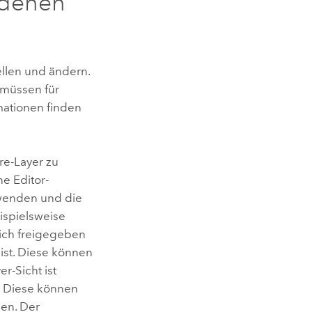
ndenen
llen und ändern.
müssen für
mationen finden
ure-Layer zu
ne Editor-
nwenden und die
ispielsweise
lich freigegeben
ist. Diese können
er-Sicht ist
g. Diese können
den. Der