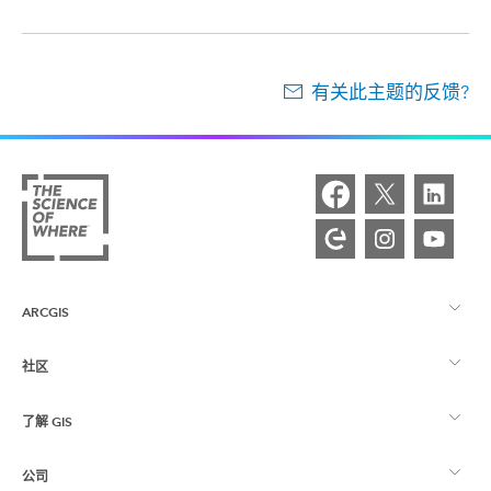
有关此主题的反馈?
ARCGIS
社区
ArcGIS 概览
了解 GIS
Esri 社区
制图
公司
什么是 GIS？
ArcGIS 博客