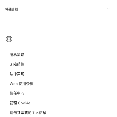
ArcGIS Pro
特殊计划
关于 Esri
位置智能
行业博客
ArcGIS Enterprise
ArcGIS for Personal Use
联系我们
培训
用户研究和测试
ArcGIS Online
ArcGIS for Student Use
简体中文 (Simplified Chinese)
招贤纳士
ArcUser
Esri 年轻专家关系网
开发者技术
保护
开放视野
隐私策略
ArcNews
活动
ArcGIS Location Platform
无障碍性
灾难响应
合作伙伴
ArcWatch
Esri Store
法律声明
教育
Web 使用条款
业务行为准则
Esri Press
ArcGIS Architecture Center
信任中心
非营利机构
环境与可持续发展倡议
Esri 视频
管理 Cookie
种族平等
请勿共享我的个人信息
网站地图
GIS 字典