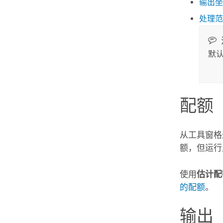
输出坐
处理范
默
配额
从工具窗格
额，但运行
使用
估计配
的配额
。
输出