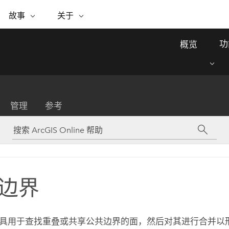
专题倡议
故事
关于
ESRI 故事
关于 ESRI
自助服务
购买 ARCGIS
联系我们
关于 GIS
功
概览
WhereNext Magazine
关于 Esri
地理空间卓越之旅
ArcUser
用户类型
联系支持部门
什么是 GIS？
间上查看和了解数据
高管级新闻和见解
面向 ArcGIS 用户的实用技术
基于角色的 ArcGIS 访问权限
Esri 计划和倡议
Esri 社区
地理方法
资源
Esri 博客
Esri Store
活动
ArcGIS 博客
置引入分析
现实世界的全球 GIS 创新
ArcNews
Esri 的 ArcGIS 产品
管理
参考
行业新闻和 ArcGIS 更新
合作伙伴
文档
管理
Esri 和 The Science of Where 播
如何购买
、编辑和共享空间数据
客
ArcWatch
Esri 产品、合作伙伴产品和开发
招贤纳士
My Esri
基础设施管理
商业和技术领导者之声
地理空间新闻、观点和趋势
人员订阅
使用 GIS 创建现代化、有弹性且可持续发展
媒体与分析师关系
的未来。 规划和运营的地理方法有助于领导
有功能
者了解基础设施工程与周围环境的关系。
边界
所有故事
探索基础设施管理
联系我们
具用于查找重叠或共享公共边界的面，然后对其进行合并以