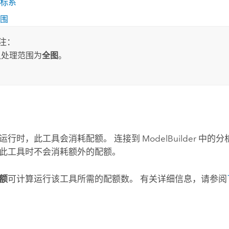
标系
围
注：
认处理范围为
全图
。
运行时，此工具会消耗配额。 连接到
ModelBuilder
中的分
此工具时不会消耗额外的配额。
额
可计算运行该工具所需的配额数。
有关详细信息，请参阅