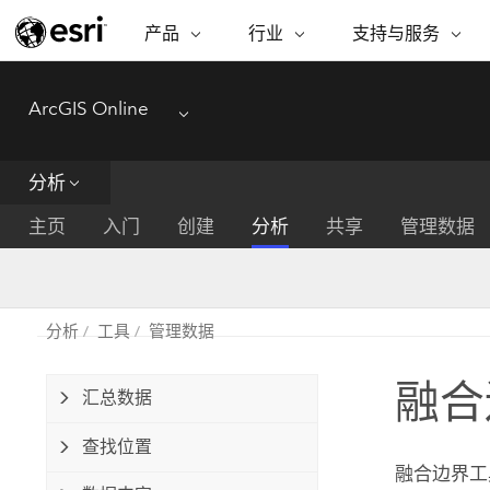
产品
行业
支持与服务
ARCGIS
行业
支持与服务
功能
ArcGIS Online
ArcGIS 概览
建筑、工程和建
专业服务
非营利机构
制图
Menu
Esri 企业级地理空间平台
造
从空
技术支持
公共安全
分析
ArcGIS Online
商业
分析
培训
自然科学
完整的 SaaS 制图平台
将位
主页
入门
创建
分析
共享
管理数据
保护
州和地方政府
ArcGIS Pro
数据
教育
世界领先的 GIS 软件
集成
可持续发展
能源公用事业
分析
工具
管理数据
ArcGIS Enterprise
电信
用于 GIS 和制图的基础系统
所
设施点管理
融合
交通运输
汇总数据
开发者技术
卫生与公共服务
水
构建制图和空间分析应用程序
查找位置
国家政府
融合边界工