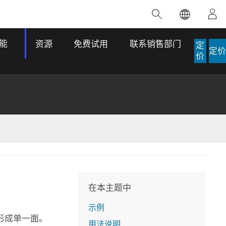
精选产品
专题培训
精选故事
推荐书籍
致力于创新
能
资源
免费试用
联系销售部门
定
定价
人工智能
价
位置智能
数字化转换
数字孪生体
了解 ArcGIS Pro
空间数据科学：提升分析能力
当地图成为关键时刻的救命稻草
位置的力量
ArcGIS Pro 是 Esri 出品的全球领先的 GIS 桌
在这门导师授课式课程中，我们将探索如何
在巴西 2024 年遭遇历史性大洪水期间，专门
作者：Jack Dangermond
面应用程序，适用于制图、分析和数据管
运用空间统计技术来发现数据中的规律与关
从事 GIS 技术的 Codex 公司在 30 天内打造
这本书带领读者踏上一
理。 了解这项技术的实际效果，亲身体验交
联，并产出能解决复杂问题的深刻见解。
了 17 个应急洪水应用程序，为关键的救援行
旅程，深入探索现代地
互式地图，探索产品功能，或者直接开始免
动提供了有力支持。
在本主题中
探索课程
其应对全球重大挑战的
费试用。
阅读故事
示例
转至书籍详情
探索 ArcGIS Pro
形成单一面。
用法说明