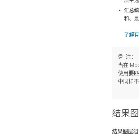
层中选
汇总统
和、最
了解有
注：
当在
Mod
使用
要匹
中同样不
结果
结果图层
组