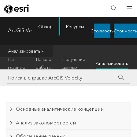
Обзор
Ресурсы
ArcGIS Velocity
Стоимость
Стоимость
Menu
Анализировать
На
Начало
Получение
Анализировать
главную
работы
данных
Основные аналитические концепции
Анализ закономерностей
Обогащение данных