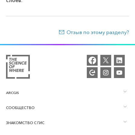
слоев
.
Отзыв по этому разделу?
ARCGIS
СООБЩЕСТВО
Обзор ArcGIS
ЗНАКОМСТВО С ГИС
Сообщества и форумы
Картография