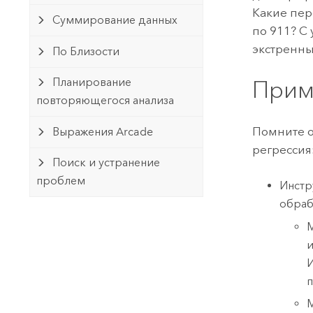
Какие пер
Суммирование данных
по 911? С
экстренны
По Близости
Прим
Планирование
повторяющегося анализа
Помните 
Выражения Arcade
регрессия
Поиск и устранение
проблем
Инстр
обраб
М
и
И
п
М