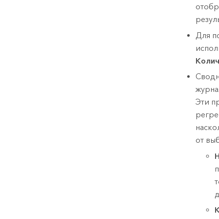
отобр
резул
Для п
испол
Колич
Сводн
журна
Эти п
регре
наско
от вы
Н
п
т
д
К