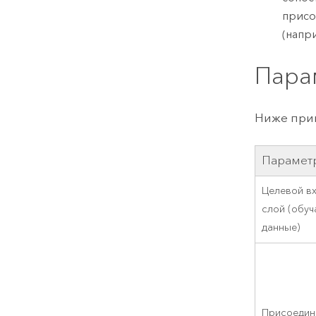
присо
(напр
Пара
Ниже прив
Парамет
Целевой в
слой (обу
данные)
Присоеди