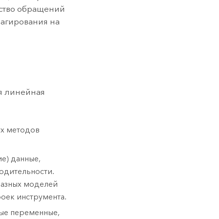
ство обращений
еагирования на
я линейная
ух методов
е) данные,
одительности.
разных моделей
роек инструмента.
мые переменные,