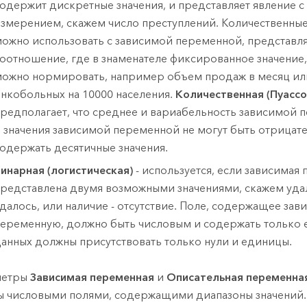
одержит дискретные значения, и представляет явление 
змерением, скажем число преступлений. Количественны
ожно использовать с зависимой переменной, представ
оотношение, где в знаменателе фиксированное значение
ожно нормировать, например объем продаж в месяц ил
нкобольных на 10000 населения.
Количественная (Пуассо
редполагает, что среднее и вариабельность зависимой 
 значения зависимой переменной не могут быть отрицат
одержать десятичные значения.
инарная (логистическая)
- используется, если зависимая
редставлена двумя возможными значениями, скажем уда
далось, или наличие - отсутствие. Поле, содержащее за
еременную, должно быть числовым и содержать только е
анных должны присутствовать только нули и единицы.
метры
Зависимая переменная
и
Описательная переменна
ы числовыми полями, содержащими диапазоны значений.