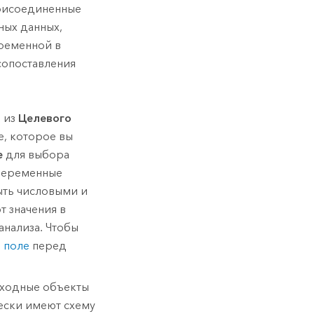
присоединенные
ных данных,
еременной в
сопоставления
 из
Целевого
е, которое вы
е
для выбора
 переменные
ыть числовыми и
т значения в
анализа. Чтобы
 поле
перед
ыходные объекты
ески имеют схему