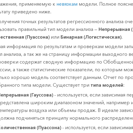
ажения, применяемую к
невязкам
модели. Полное поясн
ьтату приведено ниже.
олучения точных результатов регрессионного анализа оч
ьзовать правильный тип модели анализа —
Непрерывная (
ественная (Пуассона)
или
Бинарная (Логистическая)
.
ая информация по результатам и проверкам модели запи
л анализа, а так же на страницу информации выходного в
роверки содержат сводную информацию по Обобщенно
ссии, а также статистические показатели, по которым мо
лько хорошо модель соответствует данным. Отчет по пр
бранного типа модели. Существует три
типа моделей
:
епрерывная (Гауссова)
- используется, если зависимая п
редставлена широким диапазоном значений, например 
емпературы воздуха или объемы продаж. В идеале зави
олжна подчиняться принципу нормального распределен
оличественная (Пуассона)
- используется, если зависима