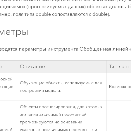
единяемых (прогнозируемых данных) объектах должны б
имер, поля типа double сопоставляются с double).
метры
одятся параметры инструмента Обобщенная линейна
р
Описание
Тип дан
ходной
Обучающие объекты, используемые для
чающие
Возможно
построения модели.
Объекты прогнозирования, для которых
значения зависимой переменной
прогнозируются на основании
няемый
указанных независимых переменных и