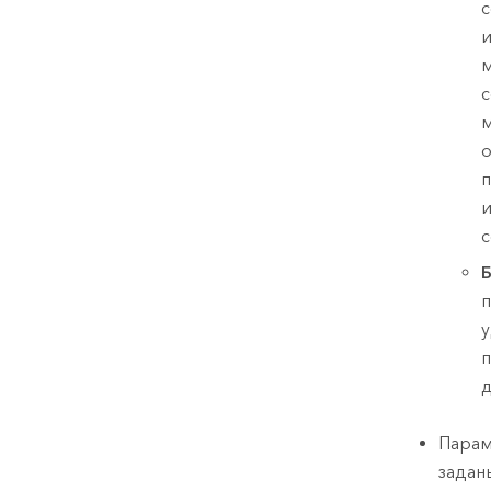
с
и
м
с
м
о
п
и
с
Б
п
у
п
д
Пара
задан