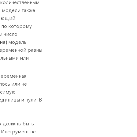
с количественным
е модели также
ляющий
, по которому
и число
на)
модель
переменной равны
ельными или
 переменная
лось или не
висимую
диницы и нули. В
я
должны быть
 Инструмент не