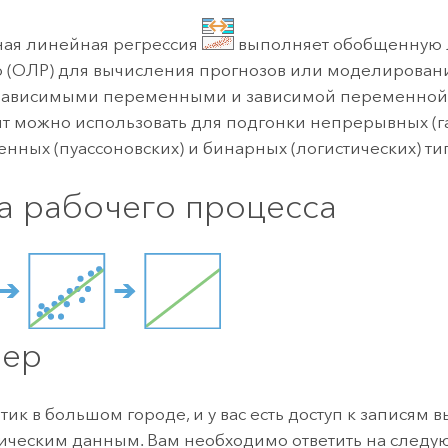
ление
Вода
технологий
ая линейная регрессия
выполняет обобщенную
 (ОЛР) для вычисления прогнозов или моделирован
зависимыми переменными и зависимой переменной.
Все истории
т можно использовать для подгонки непрерывных (га
енных (пуассоновских) и бинарных (логистических) т
а рабочего процесса
ер
тик в большом городе, и у вас есть доступ к записям 
ческим данным. Вам необходимо ответить на следу