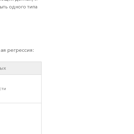
ыть одного типа
я регрессия:
ных
сти