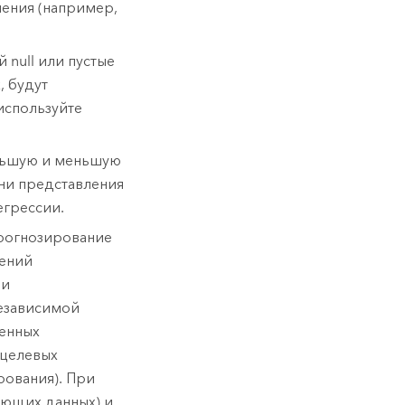
чения (например,
null или пустые
, будут
 используйте
ольшую и меньшую
они представления
егрессии.
прогнозирование
чений
ии
независимой
енных
 целевых
рования). При
ающих данных) и