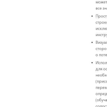
может
все зн
Прост
строк
исклю
инстр
Визуа
сторо
о пот
Испол
для о
необх
(прис
перем
опред
(обуч
сопос