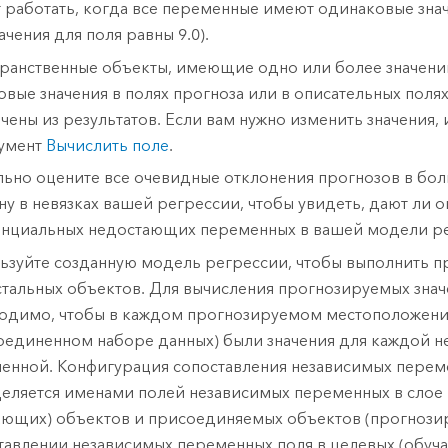
 работать, когда все переменные имеют одинаковые зна
ачения для поля равны 9.0).
ранственные объекты, имеющие одно или более значений 
овые значения в полях прогноза или в описательных полях
чены из результатов. Если вам нужно изменить значения,
умент
Вычислить поле
.
льно оцените все очевидные отклонения прогнозов в б
ну в невязках вашей регрессии, чтобы увидеть, дают ли 
енциальных недостающих переменных в вашей модели р
ьзуйте созданную модель регрессии, чтобы выполнить 
стальных объектов. Для вычисления прогнозируемых зна
одимо, чтобы в каждом прогнозируемом местоположен
оединенном наборе данных) были значения для каждой 
енной. Конфигурация сопоставления независимых перем
еляется именами полей независимых переменных в слое
ающих) объектов и присоединяемых объектов (прогнози
тавлении независимых переменных поля в целевых (обуч