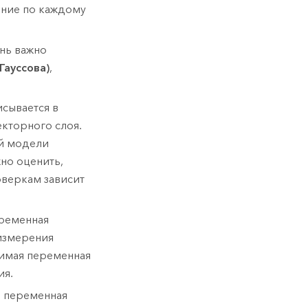
ение по каждому
ень важно
Гауссова)
,
сывается в
екторного слоя.
й модели
жно оценить,
оверкам зависит
еременная
измерения
симая переменная
ия.
я переменная