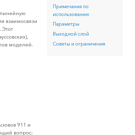
версию.
позволили провести критически важные
данных, а также для получения
Примечания по
инфраструктурой
спасательные операции.
результатов, позволяющих решать
Изучить ArcGIS Pro
 линейную
использованию
сложные задачи.
Прочитать статью
ия взаимосвязи
Параметры
Изучить этот курс
 Этот
Выходной слой
уссовских),
Советы и ограничения
ипов моделей.
вызовов 911 и
ющий вопрос: