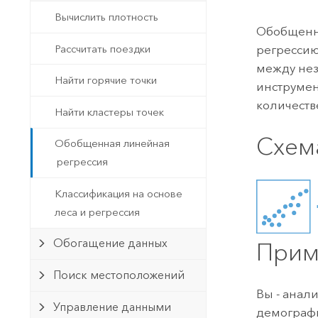
Государственное управ
Фундаментальная система для
Вычислить плотность
ГИС и картографии
Обобщенн
Природные ресурсы
Рассчитать поездки
регрессию
Технология Developer
между не
Создание картографических
Найти горячие точки
Все отрасли
инструмен
приложений и приложений
количеств
Найти кластеры точек
пространственного анализа
Схем
Обобщенная линейная
регрессия
Все продукты
Классификация на основе
леса и регрессия
Обогащение данных
Прим
Поиск местоположений
Вы - анали
Управление данными
демографи