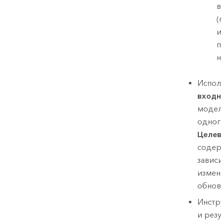
в
(
и
п
н
Испол
входн
модел
одног
Целев
содер
завис
измен
обнов
Инстр
и рез