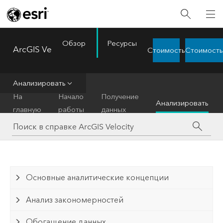
Обзор
Ресурсы
ArcGIS Velocity
Стоимость
Стоимость
Menu
Анализировать
На
Начало
Получение
Анализировать
главную
работы
данных
Основные аналитические концепции
Анализ закономерностей
Обогащение данных