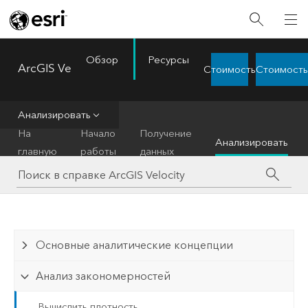
Обзор
Ресурсы
ArcGIS Velocity
Стоимость
Стоимость
Menu
Анализировать
На
Начало
Получение
Анализировать
главную
работы
данных
Основные аналитические концепции
Анализ закономерностей
Вычислить плотность