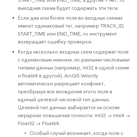
START_TIME или END_TIME, а другие — нет, то
выходная схема будет содержать эти теги.
Если два или более поля во входных схемах
имеют одинаковый тег, например TRACK_ID,
START_TIME или END_TIME, то инструмент
возвращает ошибку проверки.
Когда несколько входных схем содержат поле
с одинаковым именем, но разными числовыми
типами данных (например, int32 в одной схеме
и float64 в другой),
ArcGIS Velocity
автоматически разрешает конфликт,
преобразуя все вхождения этого поля в
единый целевой числовой тип данных.
Целевой тип данных выбирается на основе
иерархии повышения точности: Int32 → Int64 →
Float32 → Float64.
Особый случай возникает, когда поле с