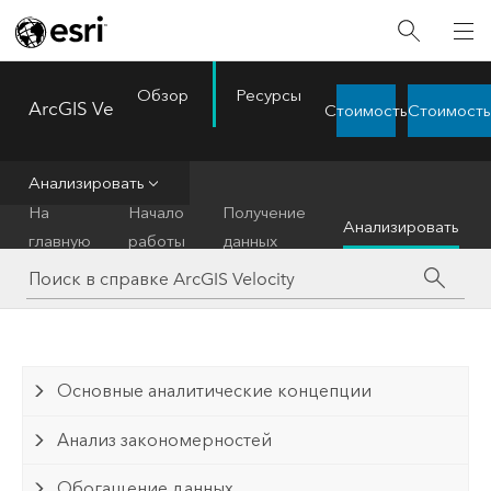
Обзор
Ресурсы
ArcGIS Velocity
Стоимость
Стоимость
Menu
Анализировать
На
Начало
Получение
Анализировать
главную
работы
данных
Основные аналитические концепции
Анализ закономерностей
Обогащение данных