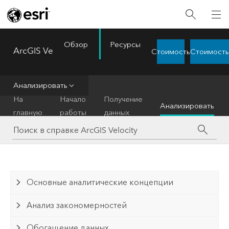
Обзор
Ресурсы
ArcGIS Velocity
Стоимость
Стоимость
Menu
Анализировать
На
Начало
Получение
Анализировать
главную
работы
данных
Основные аналитические концепции
Анализ закономерностей
Обогащение данных