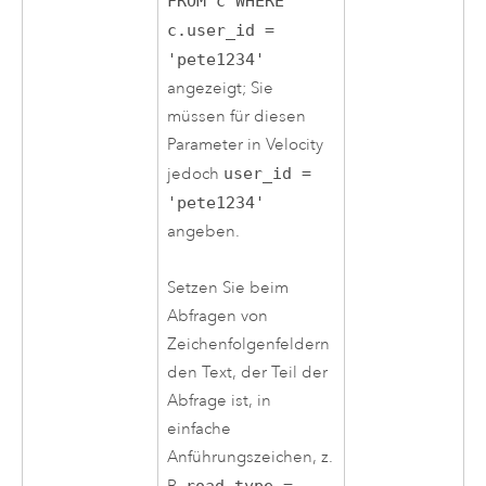
FROM c WHERE
c.user_id =
'pete1234'
angezeigt; Sie
müssen für diesen
Parameter in
Velocity
jedoch
user_id =
'pete1234'
angeben.
Setzen Sie beim
Abfragen von
Zeichenfolgenfeldern
den Text, der Teil der
Abfrage ist, in
einfache
Anführungszeichen, z.
road_type =