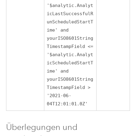
'$analytic.Analyt
icLastSuccessfulR
unScheduledStartT
ime' and
yourISO8601String
TimestampField <=
'$analytic.Analyt
icScheduledStartT
ime' and
yourISO8601String
TimestampField >
'2021-06-
04T12:01:01.0Z'
Überlegungen und