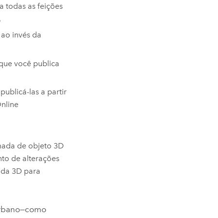
 todas as feições
.
 ao invés da
que você publica
ublicá-las a partir
nline
amada de objeto 3D
to de alterações
ada 3D para
 urbano—como