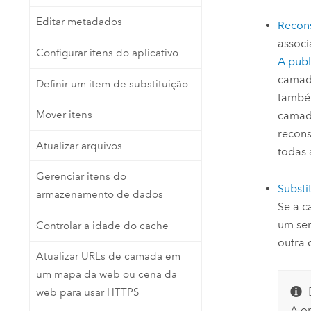
Governo Nacional
Tecnologia para Desenvolvedores
Editar metadados
Crie aplicativos de mapeamento
Recons
Recursos Naturais
e análise espacial
associ
Configurar itens do aplicativo
A publ
camada
Todos os setores
Definir um item de substituição
Todos os produtos
também
Mover itens
camada
recons
Atualizar arquivos
todas 
Gerenciar itens do
Substi
armazenamento de dados
Se a c
um ser
Controlar a idade do cache
outra 
Atualizar URLs de camada em
um mapa da web ou cena da
web para usar HTTPS
A o