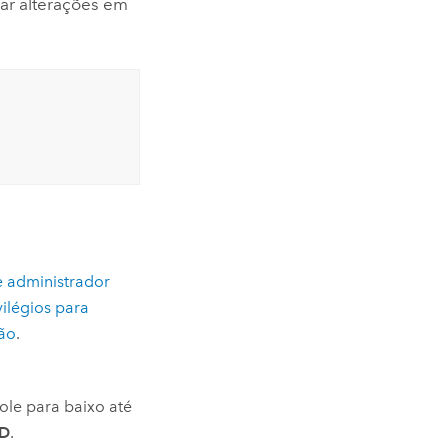
rar alterações em
e administrador
vilégios para
ção
.
ole para baixo até
3D
.