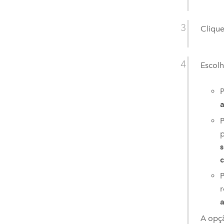
Cliqu
Escolh
P
a
P
p
s
c
P
r
a
A op