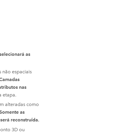
selecionará as
s não espaciais
Camadas
atributos nas
 etapa.
am alteradas como
. Somente as
será reconstruída.
ponto 3D ou