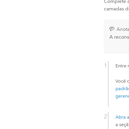
Complete a
camadas de
Anot
A recons
Entre 
Você 
padrã
geren
Abra a
a seç