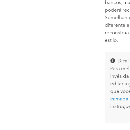
bancos, man
poderá reco
Semelhante
diferente e
reconstrua
estilo.
Dica:
Para me
invés da
editar a
que você
camada 
instruçõ