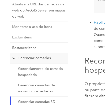
Atualizar a URL das camadas da
web do ArcGIS Server em mapas
da web
Habili
Monitorar o uso de itens
de cen
Quando
Excluir itens
como 
suport
Restaurar itens
Gerenciar camadas
Recon
hosp
Gerenciamento de camada
hospedada
O propriet
Gerenciar camadas de
ou parte d
mosaico hospedadas
fizerem al
Gerenciar camadas 3D