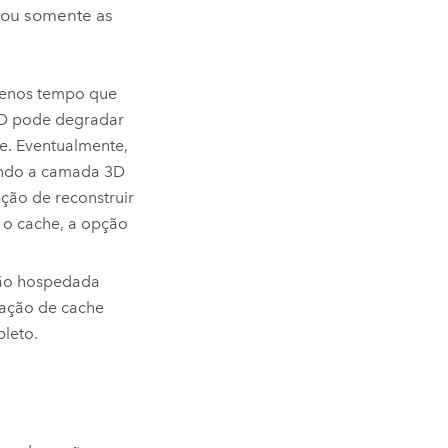
o ou somente as
menos tempo que
3D pode degradar
e. Eventualmente,
uando a camada 3D
ção de reconstruir
o o cache, a opção
ção hospedada
zação de cache
leto.