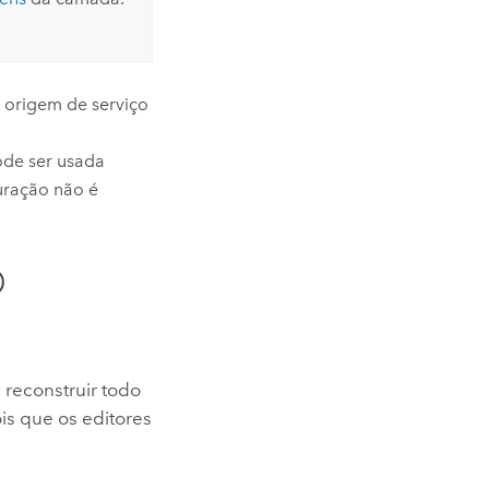
origem de serviço
ode ser usada
uração não é
D
reconstruir todo
s que os editores