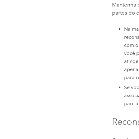
Mantenha o
partes do c
Na mai
recons
com o 
você p
atinge
apenas
para r
Se voc
associ
parcia
Recons