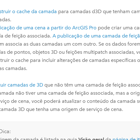
truir o cache da camada
para camadas d3D que tenham cam
adas.
icação de uma cena a partir do
ArcGIS Pro
pode criar uma c
 de feição associada.
A publicação de uma camada de feiç
 associa as duas camadas um com outro. Se os dados forem
s de pontos, objetos 3D ou feições multipatch associadas, 
truir o cache para incluir alterações de camadas específicas 
as camadas.
tuir camadas de 3D
que não têm uma camada de feição assoc
amada não tiver uma camada de feição associada, mas a ori
viço de cena, você poderá atualizar o conteúdo da camada s
camada 3D que tenha uma origem de serviço de cena.
Dica:
rigem da camada é listada na guia
Visão geral
da
página de i