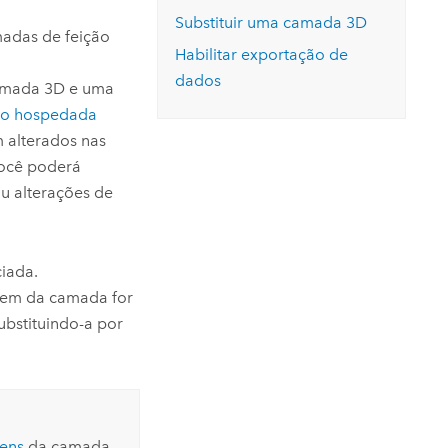
Substituir uma camada 3D
Leia a história
Explore o curso
adas de feição
Habilitar exportação de
dados
amada 3D e uma
ão hospedada
 alterados nas
você poderá
ou alterações de
iada.
gem da camada for
ubstituindo-a por
tens
da camada.