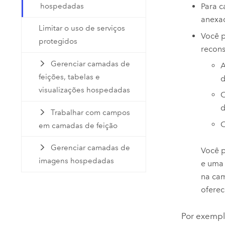
hospedadas
Para c
anexad
Limitar o uso de serviços
Você p
protegidos
recons
Gerenciar camadas de
A
feições, tabelas e
visualizações hospedadas
C
d
Trabalhar com campos
C
em camadas de feição
Gerenciar camadas de
Você p
imagens hospedadas
e uma 
na cam
oferec
Por exempl