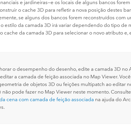
anciais e jardineiras—e os locais de alguns bancos forem 
nstruir o cache 3D para refletir a nova posição destes ba
mente, se alguns dos bancos forem reconstruídos com u
 o estilo da camada 3D irá variar dependendo do tipo de m
 o cache da camada 3D para selecionar o novo atributo e, 
lhorar o desempenho do desenho, edite a camada 3D no
 editar a camada de feição associada no
Map Viewer
. Voc
 geometria de objetos 3D ou feições multipatch ao editar 
 não pode fazer no
Map Viewer
neste momento. Consult
da cena com camada de feição associada
na ajuda do
Arc
es.