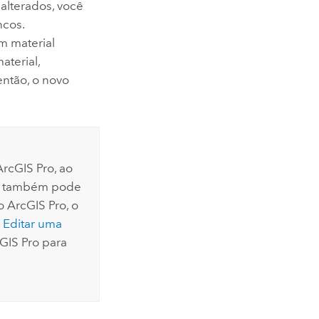
alterados, você
ncos.
m material
aterial,
então, o novo
ArcGIS Pro
, ao
ê também pode
no
ArcGIS Pro
, o
e
Editar uma
GIS Pro
para