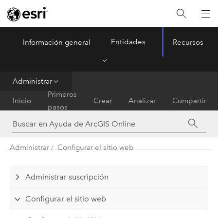
Entidades
Información general
Recursos
ArcGIS Online
Menu
Administrar
Primeros
Inicio
Crear
Analizar
Compartir
pasos
Administrar
Configurar el sitio web
Administrar suscripción
Configurar el sitio web