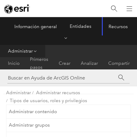
Entidades
Información general
Recursos
ArcGIS Online
Menu
Administrar
Primeros
Inicio
Crear
Analizar
Compartir
pasos
Administrar
Administrar recursos
Tipos de usuarios, roles y privilegios
Administrar contenido
Administrar grupos