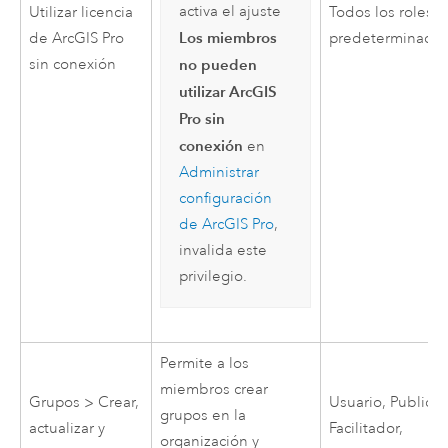
activa el ajuste
Utilizar licencia
Todos los roles
Los miembros
de
ArcGIS Pro
predeterminado
no pueden
sin conexión
utilizar ArcGIS
Pro sin
conexión
en
Administrar
configuración
de
ArcGIS Pro
,
invalida este
privilegio.
Permite a los
miembros crear
Grupos > Crear,
Usuario, Publicad
grupos en la
actualizar y
Facilitador,
organización y